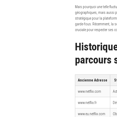
Mais pourquoi une telle fluct
géographiques, mais aussi par
stratégique pour la plateforme
garde-fous. Récemment, la so
S
cruciale pour respecter ses co
e
a
r
c
Historique
h
f
o
parcours
r
:
Ancienne Adresse
S
www.netflix.com
Ac
www.netflix.fr
Dé
www.eu.netflix.com
Ob