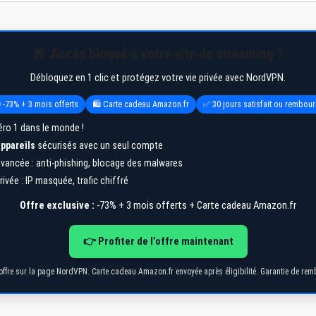
🚨 Accès bloqué à votre site de streaming ?
Débloquez en 1 clic et protégez votre vie privée avec NordVPN.
 -73% + 3 mois offerts
🛍️ Carte cadeau Amazon.fr
✅ 30 jours satisfait ou rembou
ro 1 dans le monde !
appareils
sécurisés avec un seul compte
vancée : anti-phishing, blocage des malwares
rivée : IP masquée, trafic chiffré
Offre exclusive :
-73% + 3 mois offerts + Carte cadeau Amazon.fr
👉 Profiter de l’offre maintenant
’offre sur la page NordVPN. Carte cadeau Amazon.fr envoyée après éligibilité. Garantie de re