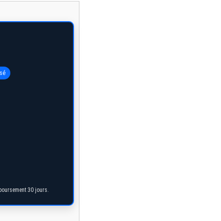
rsé
mboursement 30 jours.