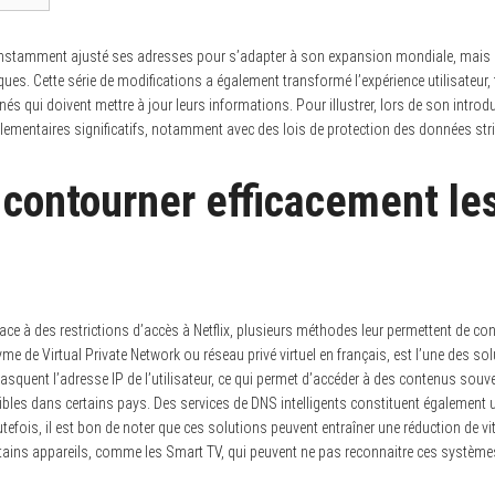
 constamment ajusté ses adresses pour s’adapter à son expansion mondiale, mais
iques. Cette série de modifications a également transformé l’expérience utilisateur
s qui doivent mettre à jour leurs informations. Pour illustrer, lors de son introdu
églementaires significatifs, notamment avec des lois de protection des données st
ontourner efficacement le
face à des restrictions d’accès à Netflix, plusieurs méthodes leur permettent de co
me de Virtual Private Network ou réseau privé virtuel en français, est l’une des so
asquent l’adresse IP de l’utilisateur, ce qui permet d’accéder à des contenus souv
bles dans certains pays. Des services de DNS intelligents constituent également u
efois, il est bon de noter que ces solutions peuvent entraîner une réduction de v
rtains appareils, comme les Smart TV, qui peuvent ne pas reconnaitre ces système