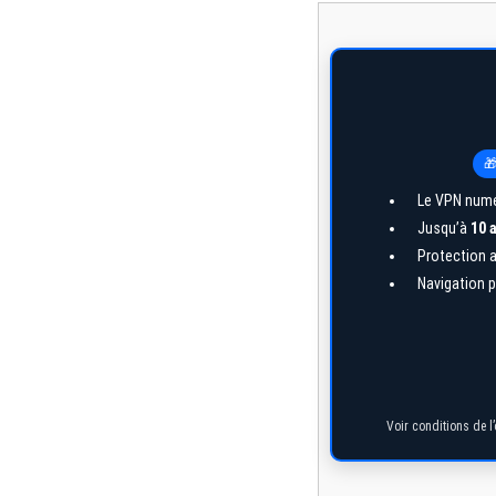
🎁
Le VPN numé
Jusqu’à
10 
Protection a
Navigation p
Voir conditions de l