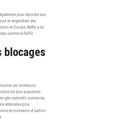
 également pour répondre aux
, tout en engendrant des
ction en Europe, Netflix a dû
rictes comme le RGPD.
s blocages
ntourner ces limitations.
lutions les plus populaires.
ent géo-restrictifs comme les
ne alternative pour
itesse de connexion et parfois
s.