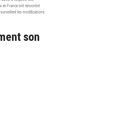
ix en France ont rencontré
surveillent les modifications
mment son