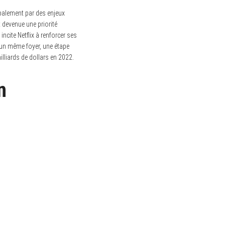
ipalement par des enjeux
 devenue une priorité
ncite Netflix à renforcer ses
’un même foyer, une étape
illiards de dollars en 2022.
n