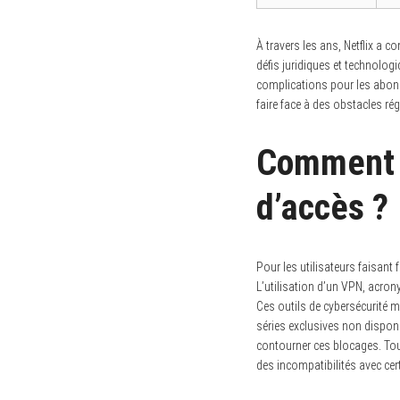
À travers les ans, Netflix a
défis juridiques et technolog
complications pour les abonné
faire face à des obstacles r
Comment c
d’accès ?
Pour les utilisateurs faisant 
L’utilisation d’un VPN, acrony
Ces outils de cybersécurité m
séries exclusives non disponi
contourner ces blocages. Tout
des incompatibilités avec ce