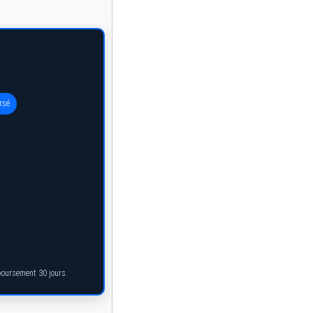
rsé
mboursement 30 jours.