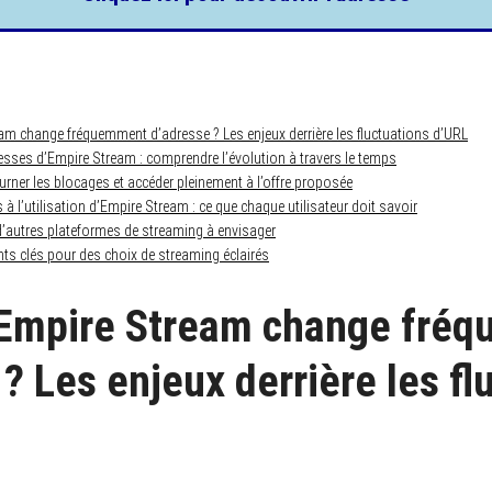
m change fréquemment d’adresse ? Les enjeux derrière les fluctuations d’URL
esses d’Empire Stream : comprendre l’évolution à travers le temps
ner les blocages et accéder pleinement à l’offre proposée
s à l’utilisation d’Empire Stream : ce que chaque utilisateur doit savoir
 d’autres plateformes de streaming à envisager
ts clés pour des choix de streaming éclairés
 Empire Stream change fré
? Les enjeux derrière les fl