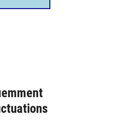
quemment
uctuations