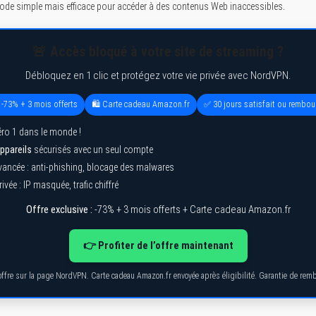
de simple mais efficace pour accéder à des contenus Web inaccessibles.
🚨 Accès bloqué à votre site de streaming ?
Débloquez en 1 clic et protégez votre vie privée avec NordVPN.
 -73% + 3 mois offerts
🛍️ Carte cadeau Amazon.fr
✅ 30 jours satisfait ou rembou
ro 1 dans le monde !
ppareils
sécurisés avec un seul compte
vancée : anti-phishing, blocage des malwares
ivée : IP masquée, trafic chiffré
Offre exclusive :
-73% + 3 mois offerts + Carte cadeau Amazon.fr
👉 Profiter de l’offre maintenant
’offre sur la page NordVPN. Carte cadeau Amazon.fr envoyée après éligibilité. Garantie de re