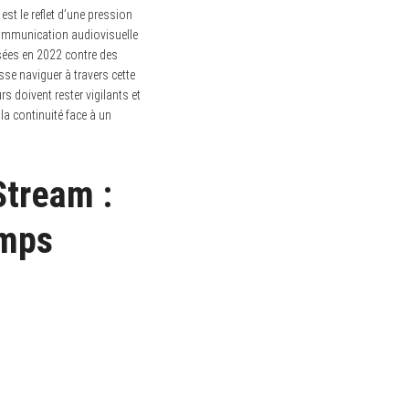
t le reflet d’une pression
a communication audiovisuelle
osées en 2022 contre des
sse naviguer à travers cette
rs doivent rester vigilants et
la continuité face à un
Stream :
emps