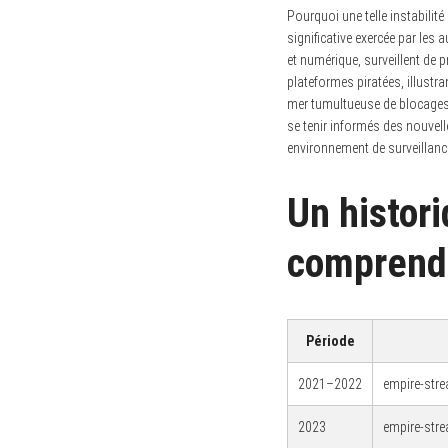
Pourquoi une telle instabilit
significative exercée par les
et numérique, surveillent de 
plateformes piratées, illustr
S
mer tumultueuse de blocages ju
e
se tenir informés des nouvell
a
r
environnement de surveillance
c
h
f
Un histor
o
r
:
comprendr
Période
2021–2022
empire-stre
2023
empire-stre