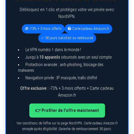
Débloquez en 1 clic et protégez votre vie privée avec
NordVPN.
🎁 -73% + 3 mois offerts
🛍️ Carte cadeau Amazon.fr
✅ 30 jours satisfait ou remboursé
Le VPN numéro 1 dans le monde !
Jusqu’à
10 appareils
sécurisés avec un seul compte
Protection avancée : anti-phishing, blocage des
malwares
Navigation privée : IP masquée, trafic chiffré
Offre exclusive :
-73% + 3 mois offerts + Carte cadeau
Amazon.fr
S
e
a
👉 Profiter de l’offre maintenant
r
c
h
Voir conditions de l’offre sur la page NordVPN. Carte cadeau Amazon.fr
f
envoyée après éligibilité. Garantie de remboursement 30 jours.
o