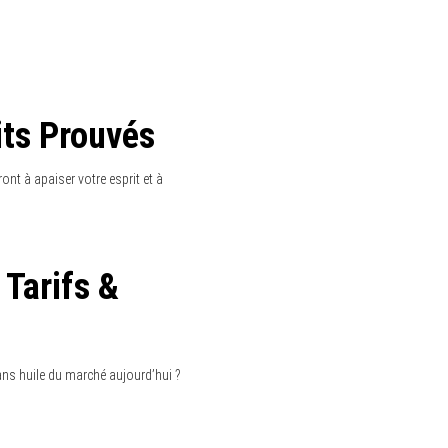
ur un teint radieux et naturel.
ns Testées
tions testées qui pourraient
e Complet
suivre ? Découvrez notre guide
els.