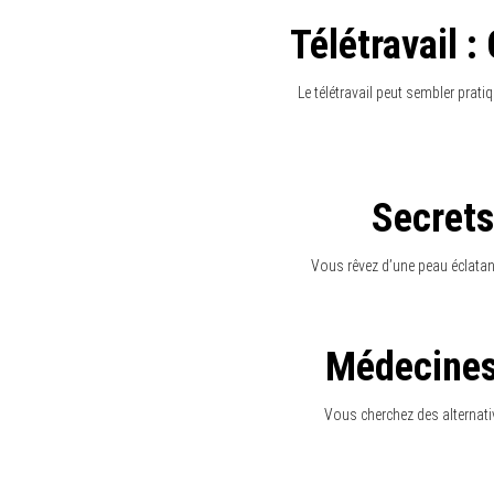
Jeûne I
Le jeûne intermittent pourrait-il
Bains Dériv
Découvrez les bains dérivatifs,
Meilleure