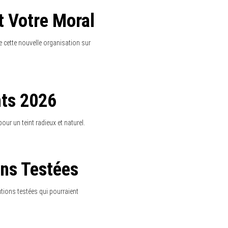
 Preuves
s qui montrent ses effets positifs
Révolutionne
e bénéfique et transformez votre
bre Mental