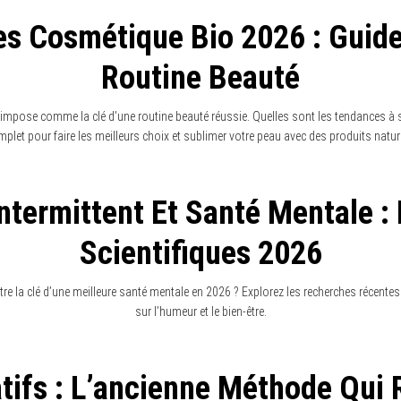
e avec les meilleures applications de méditation. Trouvez l’équilibre mental idéal 
ns Non Médicamenteuses Pour L
Chronique En 2026
couvrez les solutions non médicamenteuses pour gérer l’anxiété chronique en 20
1
2
3
…
138