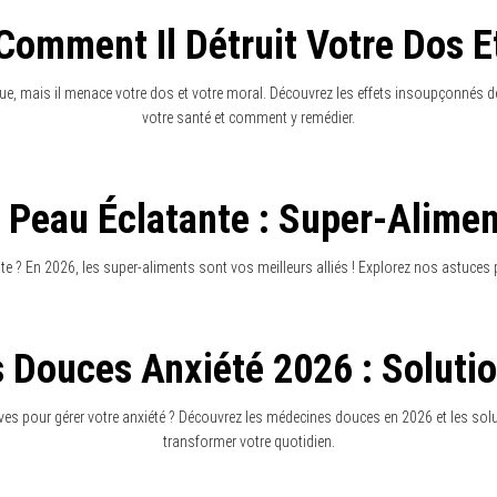
ntermittent Et Santé Mentale :
Scientifiques 2026
 être la clé d’une meilleure santé mentale en 2026 ? Explorez les recherches récente
sur l’humeur et le bien-être.
atifs : L’ancienne Méthode Qui 
Le Bien-Être
 une méthode ancienne qui révolutionne votre bien-être. Plongez dans cette pratiqu
quotidien.
s Apps Méditation 2026 : Équili