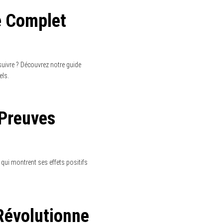
et transformez votre quotidien !
’anxiété
26.