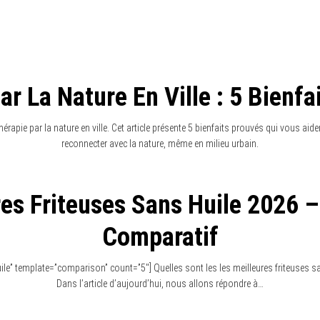
e ? En 2026, les super-aliments sont vos meilleurs alliés ! Explorez nos astuces po
 Douces Anxiété 2026 : Solutio
ves pour gérer votre anxiété ? Découvrez les médecines douces en 2026 et les solu
transformer votre quotidien.
s Cosmétique Bio 2026 : Guid
Routine Beauté
impose comme la clé d’une routine beauté réussie. Quelles sont les tendances à 
plet pour faire les meilleurs choix et sublimer votre peau avec des produits natur