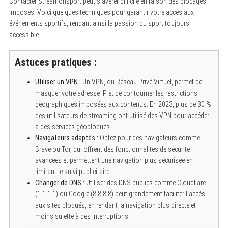
Contacter Streamonsport peut s’avérer difficile en raison des blocages
imposés. Voici quelques techniques pour garantir votre accès aux
événements sportifs, rendant ainsi la passion du sport toujours
S
accessible :
e
a
r
Astuces pratiques :
c
h
f
Utiliser un VPN :
Un VPN, ou Réseau Privé Virtuel, permet de
o
masquer votre adresse IP et de contourner les restrictions
r
:
géographiques imposées aux contenus. En 2023, plus de 30 %
des utilisateurs de streaming ont utilisé des VPN pour accéder
à des services géobloqués.
Navigateurs adaptés :
Optez pour des navigateurs comme
Brave ou Tor, qui offrent des fonctionnalités de sécurité
avancées et permettent une navigation plus sécurisée en
limitant le suivi publicitaire.
Changer de DNS :
Utiliser des DNS publics comme Cloudflare
(1.1.1.1) ou Google (8.8.8.8) peut grandement faciliter l’accès
aux sites bloqués, en rendant la navigation plus directe et
moins sujette à des interruptions.