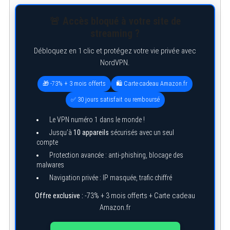
🚨 Accès bloqué à votre site de
streaming ?
Débloquez en 1 clic et protégez votre vie privée avec
NordVPN.
🎁 -73% + 3 mois offerts
🛍️ Carte cadeau Amazon.fr
✅ 30 jours satisfait ou remboursé
Le VPN numéro 1 dans le monde !
Jusqu’à
10 appareils
sécurisés avec un seul
compte
Protection avancée : anti-phishing, blocage des
malwares
Navigation privée : IP masquée, trafic chiffré
Offre exclusive :
-73% + 3 mois offerts + Carte cadeau
Amazon.fr