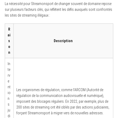
La nécessité pour Streamonsport de changer souvent de domaine repose
sur plusieurs facteurs clés, qui reflètent les défis auxquels sont confrontés
les sites de streaming illégaux :
R
ai
s
Description
o
n
In
te
rv
e
nt
Les organismes de régulation, comme l’ARCOM (Autorité de
io
régulation de la communication audiovisuelle et numérique),
n
imposent des blocages réguliers. En 2022, par exemple, plus de
s
200 sites de streaming ont été ciblés par des actions judiciaires,
ju
forçant Streamonsport à migrer vers de nouvelles adresses.
di