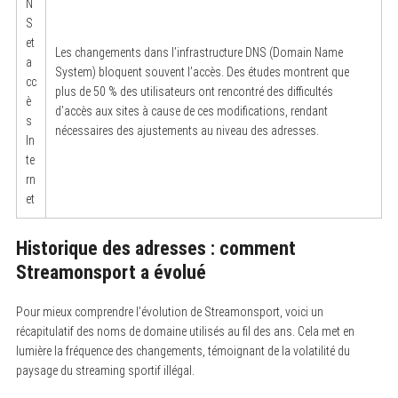
N
S
et
Les changements dans l’infrastructure DNS (Domain Name
a
System) bloquent souvent l’accès. Des études montrent que
cc
plus de 50 % des utilisateurs ont rencontré des difficultés
è
d’accès aux sites à cause de ces modifications, rendant
s
nécessaires des ajustements au niveau des adresses.
In
te
rn
et
Historique des adresses : comment
Streamonsport a évolué
Pour mieux comprendre l’évolution de Streamonsport, voici un
récapitulatif des noms de domaine utilisés au fil des ans. Cela met en
lumière la fréquence des changements, témoignant de la volatilité du
paysage du streaming sportif illégal.