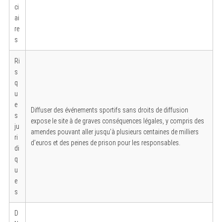
ci
ai
re
s
Ri
s
q
u
e
Diffuser des événements sportifs sans droits de diffusion
s
expose le site à de graves conséquences légales, y compris des
ju
amendes pouvant aller jusqu’à plusieurs centaines de milliers
ri
d’euros et des peines de prison pour les responsables.
di
q
u
e
s
D