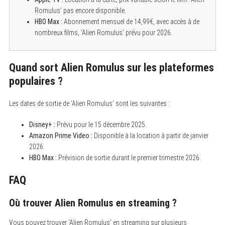
Romulus’ pas encore disponible.
HBO Max :
Abonnement mensuel de 14,99€, avec accès à de
nombreux films, ‘Alien Romulus’ prévu pour 2026.
S
e
a
Quand sort Alien Romulus sur les plateformes
r
populaires ?
c
h
f
o
Les dates de sortie de ‘Alien Romulus’ sont les suivantes :
r
:
Disney+ :
Prévu pour le 15 décembre 2025.
Amazon Prime Video :
Disponible à la location à partir de janvier
2026.
HBO Max :
Prévision de sortie durant le premier trimestre 2026.
FAQ
Où trouver Alien Romulus en streaming ?
Vous pouvez trouver ‘Alien Romulus’ en streaming sur plusieurs