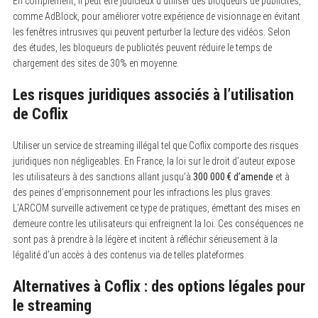
En complément, il peut être judicieux d’utiliser des bloqueurs de publicités,
S
e
comme AdBlock, pour améliorer votre expérience de visionnage en évitant
a
les fenêtres intrusives qui peuvent perturber la lecture des vidéos. Selon
r
des études, les bloqueurs de publicités peuvent réduire le temps de
c
h
chargement des sites de 30% en moyenne.
f
o
Les risques juridiques associés à l’utilisation
r
:
de Coflix
Utiliser un service de streaming illégal tel que Coflix comporte des risques
juridiques non négligeables. En France, la loi sur le droit d’auteur expose
les utilisateurs à des sanctions allant jusqu’à
300 000 € d’amende
et à
des peines d’emprisonnement pour les infractions les plus graves.
L’ARCOM surveille activement ce type de pratiques, émettant des mises en
demeure contre les utilisateurs qui enfreignent la loi. Ces conséquences ne
sont pas à prendre à la légère et incitent à réfléchir sérieusement à la
légalité d’un accès à des contenus via de telles plateformes.
Alternatives à Coflix : des options légales pour
le streaming