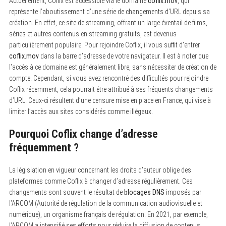
Actuellement, Coflix est accessible via le domaine
coflix.mov
, qui
représente l’aboutissement d’une série de changements d’URL depuis sa
création. En effet, ce site de streaming, offrant un large éventail de films,
séries et autres contenus en streaming gratuits, est devenus
particulièrement populaire. Pour rejoindre Coflix, il vous suffit d’entrer
coflix.mov
dans la barre d’adresse de votre navigateur. Il est à noter que
l’accès à ce domaine est généralement libre, sans nécessiter de création de
compte. Cependant, si vous avez rencontré des difficultés pour rejoindre
Coflix récemment, cela pourrait être attribué à ses fréquents changements
d’URL. Ceux-ci résultent d’une censure mise en place en France, qui vise à
limiter l’accès aux sites considérés comme illégaux.
Pourquoi Coflix change d’adresse
fréquemment ?
La législation en vigueur concernant les droits d’auteur oblige des
plateformes comme Coflix à changer d’adresse régulièrement. Ces
changements sont souvent le résultat de
blocages DNS
imposés par
l’ARCOM (Autorité de régulation de la communication audiovisuelle et
numérique), un organisme français de régulation. En 2021, par exemple,
l’ARCOM a intensifié ses efforts pour réduire la diffusion de contenus