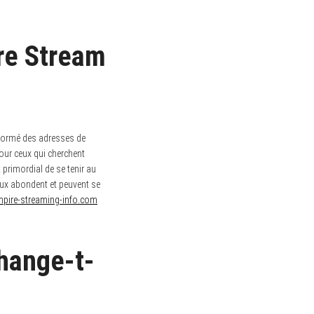
ire Stream
nformé des adresses de
Pour ceux qui cherchent
primordial de se tenir au
leux abondent et peuvent se
mpire-streaming-info.com
hange-t-