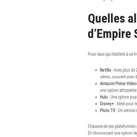
Quelles a
d’Empire 
Pour ceux qui hésitent à se fr
Netflix :
Avec plus de 2
séries, souvent avec 
Amazon Prime Video 
une option attrayant
Hulu :
Une option popul
Disney+ :
Idéal pour l
Pluto TV :
Un service d
Chacune de ces plateformes ap
En choisissant une option lég