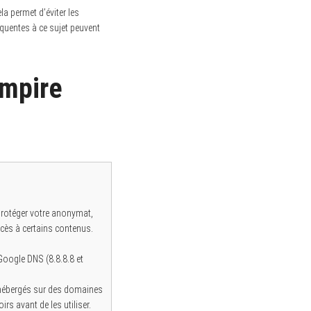
la permet d’éviter les
équentes à ce sujet peuvent
Empire
protéger votre anonymat,
cès à certains contenus.
oogle DNS (8.8.8.8 et
t hébergés sur des domaines
rs avant de les utiliser.