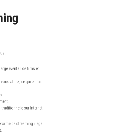
ming
us :
rge éventail de films et
us attirer, ce qui en fait
s.
mment.
traditionnelle sur Internet.
forme de streaming illégal.
e.