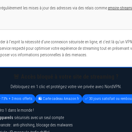
régulièrement les mises à jour des adresses via des relais comme
empire-stream
arder à l’esprit la nécessité d’une connexion sécurisée en ligne, et c’est là qu’un V
rvice respecté pour optimiser votre expérience de streaming tout en préservant vo
exposer vos informations personnelles à des menaces.
🚨 Accès bloqué à votre site de streaming ?
Débloquez en 1 clic et protégez votre vie privée avec NordVPN.
 -73% + 3 mois offerts
🛍️ Carte cadeau Amazon.fr
✅ 30 jours satisfait ou rembou
ro 1 dans le monde !
ppareils
sécurisés avec un seul compte
vancée : anti-phishing, blocage des malwares