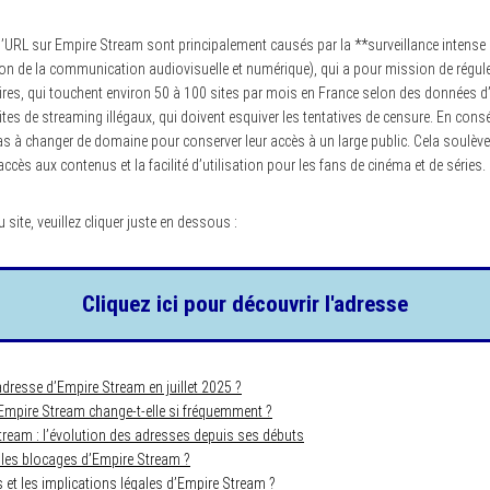
URL sur Empire Stream sont principalement causés par la **surveillance intense d
ion de la communication audiovisuelle et numérique), qui a pour mission de régul
iaires, qui touchent environ 50 à 100 sites par mois en France selon des données
tes de streaming illégaux, qui doivent esquiver les tentatives de censure. En con
as à changer de domaine pour conserver leur accès à un large public. Cela soulève
ccès aux contenus et la facilité d’utilisation pour les fans de cinéma et de séries.
 site, veuillez cliquer juste en dessous :
Cliquez ici pour découvrir l'adresse
 adresse d’Empire Stream en juillet 2025 ?
Empire Stream change-t-elle si fréquemment ?
tream : l’évolution des adresses depuis ses débuts
es blocages d’Empire Stream ?
 et les implications légales d’Empire Stream ?