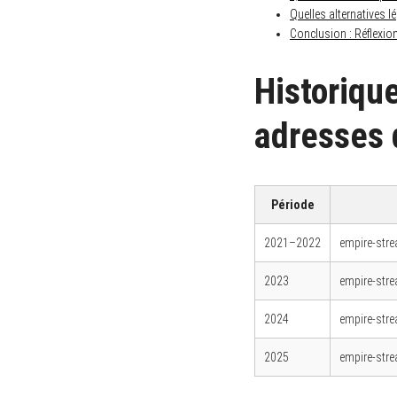
Quelles alternatives 
Conclusion : Réflexion
Historique
adresses 
Période
2021–2022
empire-stre
2023
empire-stre
2024
empire-stre
2025
empire-stre