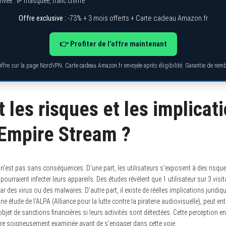
ivée : IP masquée, trafic chiffré
Offre exclusive :
-73% + 3 mois offerts + Carte cadeau Amazon.fr
👉 Profiter de l’offre maintenant
’offre sur la page NordVPN. Carte cadeau Amazon.fr envoyée après éligibilité. Garantie de re
 les risques et les implicat
’Empire Stream ?
 n’est pas sans conséquences. D’une part, les utilisateurs s’exposent à des risq
 pourraient infecter leurs appareils. Des études révèlent que 1 utilisateur sur 3 vis
par des virus ou des malwares. D’autre part, il existe de réelles implications juridiq
ne étude de l’ALPA (Alliance pour la lutte contre la piraterie audiovisuelle), peut en
l’objet de sanctions financières si leurs activités sont détectées. Cette perception e
être soigneusement examinée avant de s’engager dans cette voie.