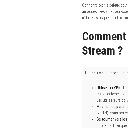
Connaître cet historique peut 
arnaques liées à des adresses
réduire les risques d’infecti
S
Comment c
e
a
r
Stream ?
c
h
f
o
r
:
Pour ceux qui rencontrent 
Utiliser un VPN :
Un 
mais également vous
Les utilisateurs do
Modifier les param
8.8.4.4), vous pouve
Se tourner vers les
différents. Bien que