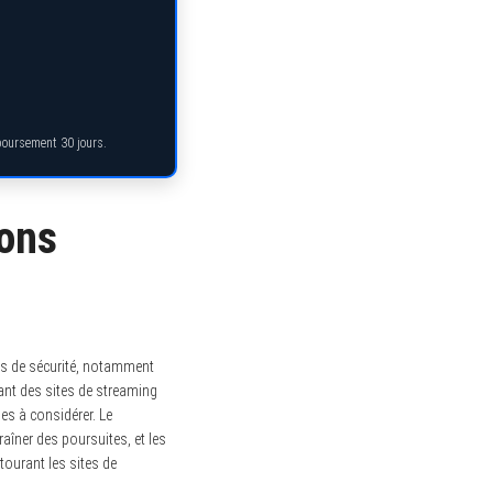
mboursement 30 jours.
ions
ues de sécurité, notamment
itant des sites de streaming
ues à considérer. Le
traîner des poursuites, et les
ntourant les sites de