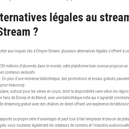
lternatives légales au strea
Stream ?
otter aux risques liés à Empire Stream, plusieurs alternatives légales s’offrent à vo
30 millions d’abonnés dans le monde, cette plateforme bien connue propose un la
des contenus exclusifs.
:
En plus d’une immense bibliothèque, des promotions et essais gratuits peuvent vo
e pour beaucoup.
aire, surtout pour les séries en cours, dont la disponibilité varie selon les région
es fans de Disney et de Marvel, avec une bibliothèque riche qui s’agrandit consta
e streaming gratuit avec des chaînes en direct offrant une expérience de télévision 
porte sa propre série d’avantages et peut tout à fait remplacer le besoin de plate
ale, vous soutenez également les créateurs de contenu et l’industrie audiovisuell