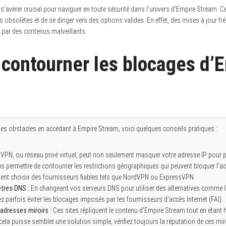
s’avérer crucial pour naviguer en toute sécurité dans l’univers d’Empire Stream. Ce
 obsolètes et de se diriger vers des options valides. En effet, des mises à jour fr
on par des contenus malveillants.
ontourner les blocages d’
des obstacles en accédant à Empire Stream, voici quelques conseils pratiques :
VPN, ou réseau privé virtuel, peut non seulement masquer votre adresse IP pour 
 permettre de contourner les restrictions géographiques qui peuvent bloquer l’ac
ivent choisir des fournisseurs fiables tels que NordVPN ou ExpressVPN.
ètres DNS :
En changeant vos serveurs DNS pour utiliser des alternatives comme G
z parfois éviter les blocages imposés par les fournisseurs d’accès Internet (FAI).
 adresses miroirs :
Ces sites répliquent le contenu d’Empire Stream tout en étan
 cela puisse sembler une solution simple, vérifiez toujours la réputation de ces miroi