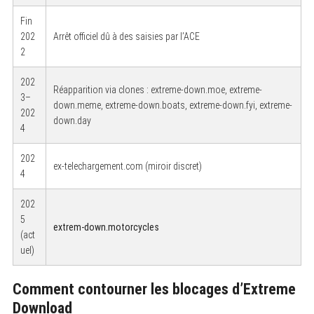
Fin
202
Arrêt officiel dû à des saisies par l’ACE
2
202
Réapparition via clones : extreme-down.moe, extreme-
3–
down.meme, extreme-down.boats, extreme-down.fyi, extreme-
202
down.day
4
202
ex-telechargement.com (miroir discret)
4
202
5
extrem-down.motorcycles
(act
uel)
Comment contourner les blocages d’Extreme
Download