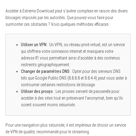
Accéder à Extreme Download peut s’avérer complexe en raison des divers
blocages imposés par les autorités. Que pouvez-vous faire pour
surmonter ces obstacles ? Voici quelques méthodes efficaces :
Utiliser un VPN
: Un VPN, ou réseau privé virtuel, est un service
qui chiffrera votre connexion internet et masquera votre
adresse IP, vous permettant ainsi d’accéder à des contenus
restreints géographiquement.
Changer de paramètres DNS
: Opter pour des serveurs DNS
tels que Google Public DNS (8.8.8.8 et 8.8.4.4) peut vous aider à
contourner certaines restrictions de blocage.
Utiliser des proxys
: Les proxies servent de passerelle pour
accéder à des sites tout en préservant l’anonymat, bien qu’ils
soient souvent moins sécurisés.
Pour une navigation plus sécurisée, il est impérieux de choisir un service
de VPN de qualité, recommandé pour le streaming.
S