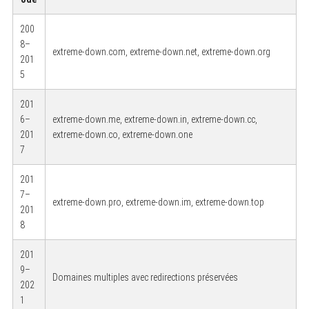
200
8–
extreme-down.com, extreme-down.net, extreme-down.org
201
5
201
6–
extreme-down.me, extreme-down.in, extreme-down.cc,
201
extreme-down.co, extreme-down.one
7
201
7–
extreme-down.pro, extreme-down.im, extreme-down.top
201
8
201
9–
Domaines multiples avec redirections préservées
202
1