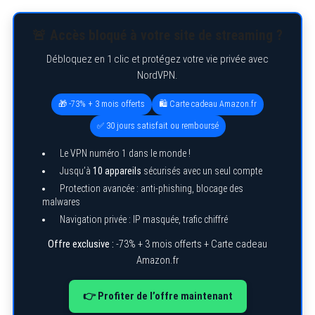
e
a
r
🚨 Accès bloqué à votre site de streaming ?
c
h
Débloquez en 1 clic et protégez votre vie privée avec
f
o
NordVPN.
r
:
🎁 -73% + 3 mois offerts
🛍️ Carte cadeau Amazon.fr
✅ 30 jours satisfait ou remboursé
Le VPN numéro 1 dans le monde !
Jusqu’à
10 appareils
sécurisés avec un seul compte
Protection avancée : anti-phishing, blocage des
malwares
Navigation privée : IP masquée, trafic chiffré
Offre exclusive :
-73% + 3 mois offerts + Carte cadeau
Amazon.fr
👉 Profiter de l’offre maintenant