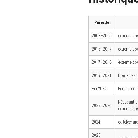
Période
S
e
2008–2015
extreme-do
a
r
2016–2017
extreme-do
c
h
f
2017–2018
extreme-do
o
r
:
2019–2021
Domaines mu
Fin 2022
Fermeture of
Réappariti
2023–2024
extreme-do
2024
ex-telechar
2025