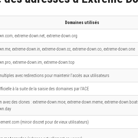
Domaines utilisés
wn.com, extreme-down.net, extreme-down.org
wn.me, extreme-down.in, extreme-down.cc, extreme-down.co, extreme-down.one
wn.pro, extreme-down.im, extreme-down.top
ltiples avec redirections pour maintenir l’accès aux utilisateurs
ficielle à la suite de la saisie des domaines par l’ACE
on avec des clones : extreme-down.moe, extreme-down.meme, extreme-down.boats
wn.day
gement.com (miroir discret pour de vieux utilisateurs)