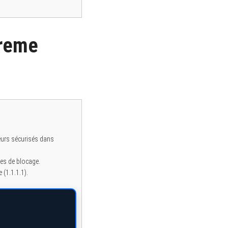
treme
eurs sécurisés dans
ues de blocage.
(1.1.1.1).