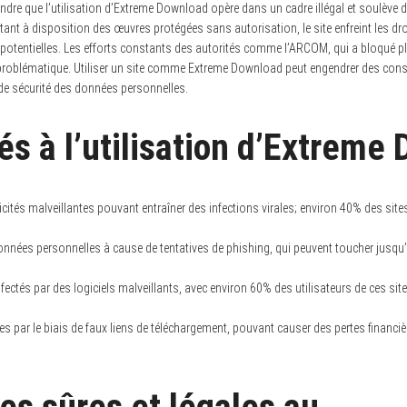
ndre que l’utilisation d’Extreme Download opère dans un cadre illégal et soulèv
ttant à disposition des œuvres protégées sans autorisation, le site enfreint les dro
 potentielles. Les efforts constants des autorités comme l’ARCOM, qui a bloqué pl
e problématique. Utiliser un site comme Extreme Download peut engendrer des cons
de sécurité des données personnelles.
és à l’utilisation d’Extreme
cités malveillantes pouvant entraîner des infections virales; environ 40% des sites
onnées personnelles à cause de tentatives de phishing, qui peuvent toucher jusqu’à
nfectés par des logiciels malveillants, avec environ 60% des utilisateurs de ces si
s par le biais de faux liens de téléchargement, pouvant causer des pertes financi