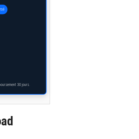
rsé
mboursement 30 jours.
oad