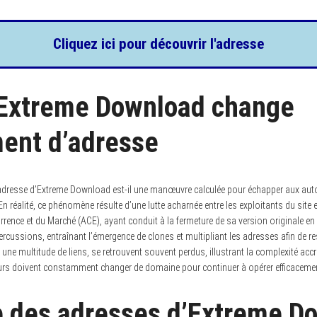
Cliquez ici pour découvrir l'adresse
 Extreme Download change
ent d’adresse
’adresse d’Extreme Download est-il une manœuvre calculée pour échapper aux aut
En réalité, ce phénomène résulte d’une lutte acharnée entre les exploitants du site 
rence et du Marché (ACE), ayant conduit à la fermeture de sa version originale en
ussions, entraînant l’émergence de clones et multipliant les adresses afin de res
à une multitude de liens, se retrouvent souvent perdus, illustrant la complexité ac
eurs doivent constamment changer de domaine pour continuer à opérer efficaceme
e des adresses d’Extreme D