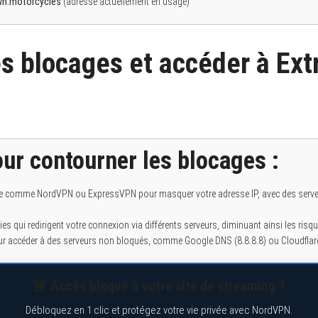
wn.motorcycles
(adresse actuellement en usage)
es blocages et accéder à Ex
ur contourner les blocages :
able comme NordVPN ou ExpressVPN pour masquer votre adresse IP, avec des serv
es qui redirigent votre connexion via différents serveurs, diminuant ainsi les risq
 accéder à des serveurs non bloqués, comme Google DNS (8.8.8.8) ou Cloudflare 
🚨 Accès bloqué à votre site de streaming ?
Débloquez en 1 clic et protégez votre vie privée avec NordVPN.