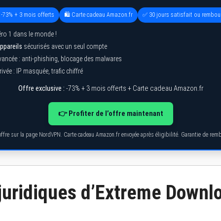
 -73% + 3 mois offerts
🛍️ Carte cadeau Amazon.fr
✅ 30 jours satisfait ou rembou
ro 1 dans le monde !
ppareils
sécurisés avec un seul compte
vancée : anti-phishing, blocage des malwares
ivée : IP masquée, trafic chiffré
Offre exclusive :
-73% + 3 mois offerts + Carte cadeau Amazon.fr
👉 Profiter de l’offre maintenant
’offre sur la page NordVPN. Carte cadeau Amazon.fr envoyée après éligibilité. Garantie de re
 juridiques d’Extreme Downl