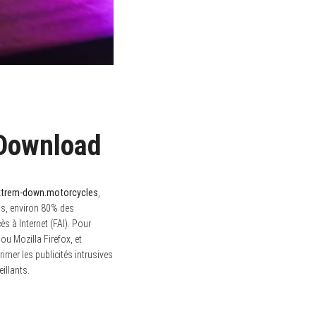
 Download
xtrem-down.motorcycles
,
ons, environ 80% des
s à Internet (FAI). Pour
u Mozilla Firefox, et
imer les publicités intrusives
illants.