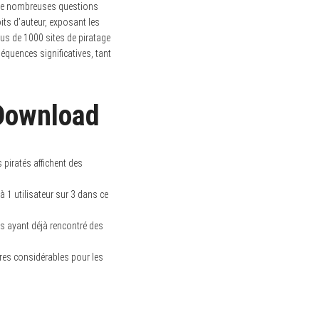
e de nombreuses questions
its d’auteur, exposant les
us de 1000 sites de piratage
équences significatives, tant
 Download
 piratés affichent des
 1 utilisateur sur 3 dans ce
tes ayant déjà rencontré des
ères considérables pour les