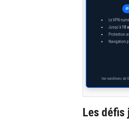
🎁
Le VPN numé
Jusqu’à
10 a
Protection a
Navigation pr
Voir conditions de l
Les défis