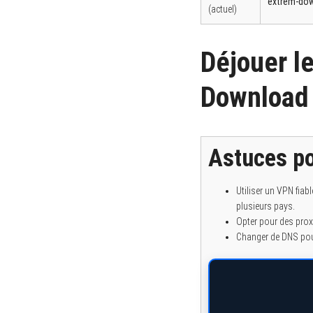
extrem-do
(actuel)
Déjouer l
Download
Astuces po
Utiliser un VPN fi
plusieurs pays.
Opter pour des proxi
Changer de DNS pour