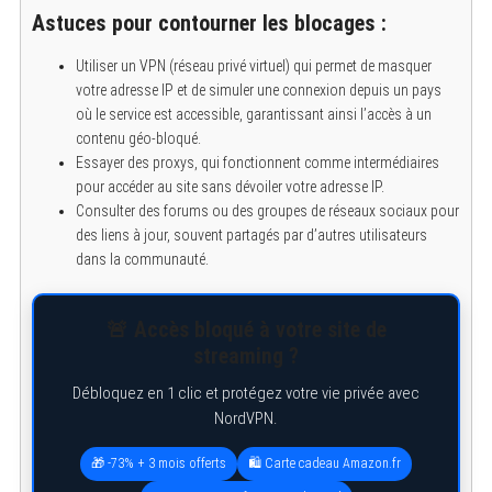
Astuces pour contourner les blocages :
Utiliser un VPN (réseau privé virtuel) qui permet de masquer
votre adresse IP et de simuler une connexion depuis un pays
où le service est accessible, garantissant ainsi l’accès à un
contenu géo-bloqué.
Essayer des proxys, qui fonctionnent comme intermédiaires
pour accéder au site sans dévoiler votre adresse IP.
Consulter des forums ou des groupes de réseaux sociaux pour
des liens à jour, souvent partagés par d’autres utilisateurs
dans la communauté.
🚨 Accès bloqué à votre site de
streaming ?
Débloquez en 1 clic et protégez votre vie privée avec
NordVPN.
🎁 -73% + 3 mois offerts
🛍️ Carte cadeau Amazon.fr