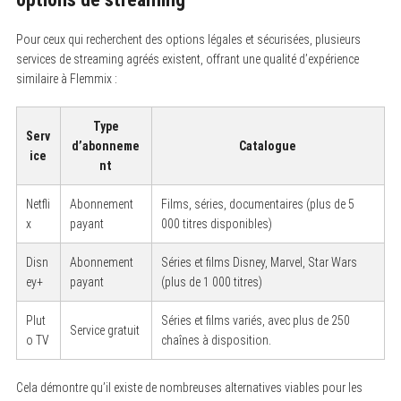
Pour ceux qui recherchent des options légales et sécurisées, plusieurs
services de streaming agréés existent, offrant une qualité d’expérience
similaire à Flemmix :
Type
Serv
d’abonneme
Catalogue
ice
nt
Netfli
Abonnement
Films, séries, documentaires (plus de 5
x
payant
000 titres disponibles)
Disn
Abonnement
Séries et films Disney, Marvel, Star Wars
ey+
payant
(plus de 1 000 titres)
Plut
Séries et films variés, avec plus de 250
Service gratuit
o TV
chaînes à disposition.
Cela démontre qu’il existe de nombreuses alternatives viables pour les