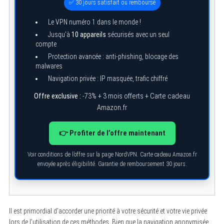
✅ 30 jours satisfait ou remboursé
Le VPN numéro 1 dans le monde !
Jusqu’à
10 appareils
sécurisés avec un seul
compte
Protection avancée : anti-phishing, blocage des
malwares
Navigation privée : IP masquée, trafic chiffré
Offre exclusive :
-73% + 3 mois offerts + Carte cadeau
Amazon.fr
👉 Profiter de l’offre maintenant
S
e
a
Voir conditions de l’offre sur la page NordVPN. Carte cadeau Amazon.fr
r
envoyée après éligibilité. Garantie de remboursement 30 jours.
c
h
f
o
r
:
Il est primordial d’accorder une priorité à votre sécurité et votre vie privée
lors de l’utilisation de ces méthodes. Bien que la navigation anonymisée