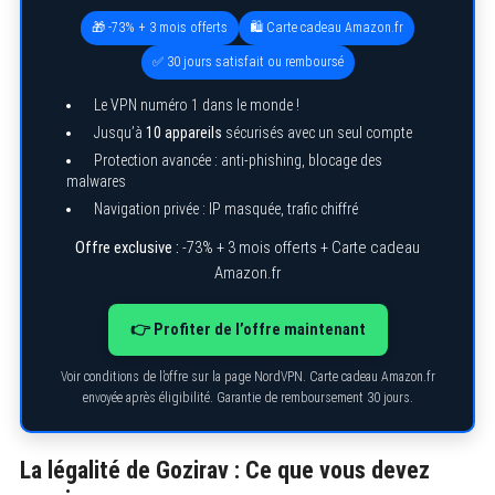
🎁 -73% + 3 mois offerts
🛍️ Carte cadeau Amazon.fr
✅ 30 jours satisfait ou remboursé
Le VPN numéro 1 dans le monde !
Jusqu’à
10 appareils
sécurisés avec un seul compte
Protection avancée : anti-phishing, blocage des
malwares
Navigation privée : IP masquée, trafic chiffré
Offre exclusive :
-73% + 3 mois offerts + Carte cadeau
Amazon.fr
👉 Profiter de l’offre maintenant
Voir conditions de l’offre sur la page NordVPN. Carte cadeau Amazon.fr
envoyée après éligibilité. Garantie de remboursement 30 jours.
La légalité de Gozirav : Ce que vous devez