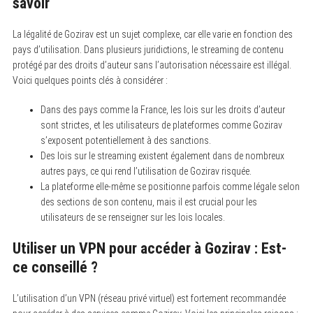
savoir
S
La légalité de Gozirav est un sujet complexe, car elle varie en fonction des
e
pays d’utilisation. Dans plusieurs juridictions, le streaming de contenu
a
protégé par des droits d’auteur sans l’autorisation nécessaire est illégal.
r
c
Voici quelques points clés à considérer :
h
f
Dans des pays comme la France, les lois sur les droits d’auteur
o
r
sont strictes, et les utilisateurs de plateformes comme Gozirav
:
s’exposent potentiellement à des sanctions.
Des lois sur le streaming existent également dans de nombreux
autres pays, ce qui rend l’utilisation de Gozirav risquée.
La plateforme elle-même se positionne parfois comme légale selon
des sections de son contenu, mais il est crucial pour les
utilisateurs de se renseigner sur les lois locales.
Utiliser un VPN pour accéder à Gozirav : Est-
ce conseillé ?
L’utilisation d’un VPN (réseau privé virtuel) est fortement recommandée