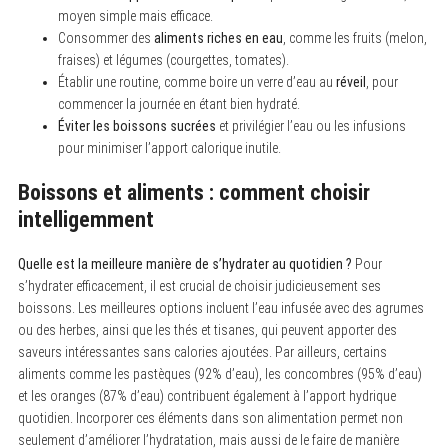
moyen simple mais efficace.
r
c
Consommer des
aliments riches en eau
, comme les fruits (melon,
h
fraises) et légumes (courgettes, tomates).
f
o
Établir une routine, comme boire un verre d’eau au
réveil
, pour
r
commencer la journée en étant bien hydraté.
:
Éviter les boissons sucrées
et privilégier l’eau ou les infusions
pour minimiser l’apport calorique inutile.
Boissons et aliments : comment choisir
intelligemment
Quelle est la meilleure manière de s’hydrater au quotidien ?
Pour
s’hydrater efficacement, il est crucial de choisir judicieusement ses
boissons. Les meilleures options incluent l’eau infusée avec des agrumes
ou des herbes, ainsi que les thés et tisanes, qui peuvent apporter des
saveurs intéressantes sans calories ajoutées. Par ailleurs, certains
aliments comme les pastèques (92% d’eau), les concombres (95% d’eau)
et les oranges (87% d’eau) contribuent également à l’apport hydrique
quotidien. Incorporer ces éléments dans son alimentation permet non
seulement d’améliorer l’hydratation, mais aussi de le faire de manière