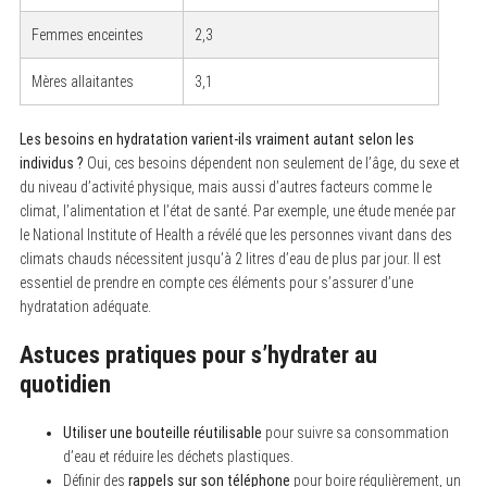
Femmes enceintes
2,3
Mères allaitantes
3,1
Les besoins en hydratation varient-ils vraiment autant selon les
individus ?
Oui, ces besoins dépendent non seulement de l’âge, du sexe et
du niveau d’activité physique, mais aussi d’autres facteurs comme le
climat, l’alimentation et l’état de santé. Par exemple, une étude menée par
le National Institute of Health a révélé que les personnes vivant dans des
climats chauds nécessitent jusqu’à 2 litres d’eau de plus par jour. Il est
essentiel de prendre en compte ces éléments pour s’assurer d’une
hydratation adéquate.
Astuces pratiques pour s’hydrater au
quotidien
Utiliser une bouteille réutilisable
pour suivre sa consommation
S
d’eau et réduire les déchets plastiques.
e
Définir des
rappels sur son téléphone
pour boire régulièrement, un
a