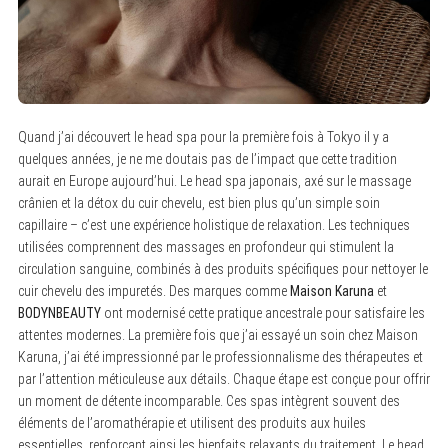
Quand j’ai découvert le head spa pour la première fois à Tokyo il y a
quelques années, je ne me doutais pas de l’impact que cette tradition
aurait en Europe aujourd’hui. Le head spa japonais, axé sur le massage
crânien et la détox du cuir chevelu, est bien plus qu’un simple soin
capillaire – c’est une expérience holistique de relaxation. Les techniques
utilisées comprennent des massages en profondeur qui stimulent la
circulation sanguine, combinés à des produits spécifiques pour nettoyer le
cuir chevelu des impuretés. Des marques comme
Maison Karuna
et
BODYNBEAUTY
ont modernisé cette pratique ancestrale pour satisfaire les
attentes modernes. La première fois que j’ai essayé un soin chez Maison
Karuna, j’ai été impressionné par le professionnalisme des thérapeutes et
par l’attention méticuleuse aux détails. Chaque étape est conçue pour offrir
un moment de détente incomparable. Ces spas intègrent souvent des
éléments de l’aromathérapie et utilisent des produits aux huiles
essentielles, renforçant ainsi les bienfaits relaxants du traitement. Le head