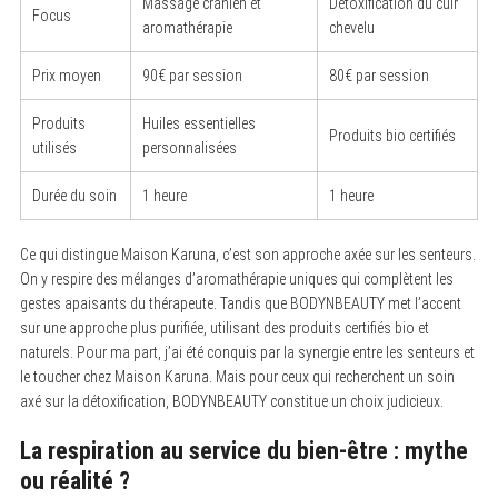
Massage crânien et
Détoxification du cuir
Focus
aromathérapie
chevelu
Prix moyen
90€ par session
80€ par session
Produits
Huiles essentielles
Produits bio certifiés
utilisés
personnalisées
Durée du soin
1 heure
1 heure
Ce qui distingue Maison Karuna, c’est son approche axée sur les senteurs.
On y respire des mélanges d’aromathérapie uniques qui complètent les
gestes apaisants du thérapeute. Tandis que BODYNBEAUTY met l’accent
sur une approche plus purifiée, utilisant des produits certifiés bio et
naturels. Pour ma part, j’ai été conquis par la synergie entre les senteurs et
le toucher chez Maison Karuna. Mais pour ceux qui recherchent un soin
axé sur la détoxification, BODYNBEAUTY constitue un choix judicieux.
La respiration au service du bien-être : mythe
ou réalité ?