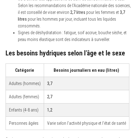
S
Selon les recommandations de l’Académie nationale des sciences,
e
il est conseillé de viser environ
2,7 litres
pour les femmes et
3,7
a
r
litres
pour les hommes par jour, incluant tous les liquides
c
consommés.
h
Signes de déshydratation : fatigue, soif accrue, bouche sèche, et
f
o
peau moins élastique sont des indicateurs à surveiller.
r
:
Les besoins hydriques selon l’âge et le sexe
Catégorie
Besoins journaliers en eau (litres)
Adultes (hommes)
3,7
Adultes (femmes)
2,7
Enfants (4-8 ans)
1,2
Personnes âgées
Varie selon l’activité physique et l’état de santé