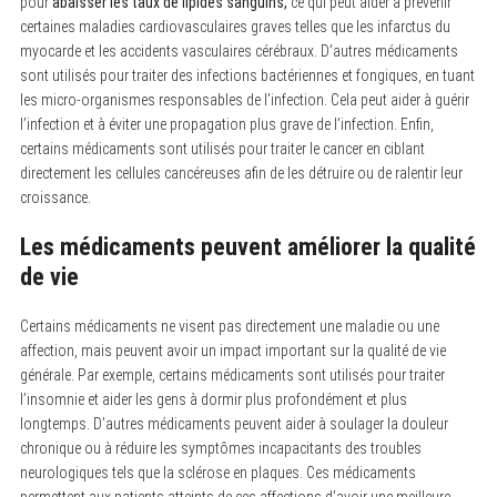
pour
abaisser les taux de lipides sanguins,
ce qui peut aider à prévenir
h
f
certaines maladies cardiovasculaires graves telles que les infarctus du
o
myocarde et les accidents vasculaires cérébraux. D’autres médicaments
r
sont utilisés pour traiter des infections bactériennes et fongiques, en tuant
:
les micro-organismes responsables de l’infection. Cela peut aider à guérir
l’infection et à éviter une propagation plus grave de l’infection. Enfin,
certains médicaments sont utilisés pour traiter le cancer en ciblant
directement les cellules cancéreuses afin de les détruire ou de ralentir leur
croissance.
Les médicaments peuvent améliorer la qualité
de vie
Certains médicaments ne visent pas directement une maladie ou une
affection, mais peuvent avoir un impact important sur la qualité de vie
générale. Par exemple, certains médicaments sont utilisés pour traiter
l’insomnie et aider les gens à dormir plus profondément et plus
longtemps. D’autres médicaments peuvent aider à soulager la douleur
chronique ou à réduire les symptômes incapacitants des troubles
neurologiques tels que la sclérose en plaques. Ces médicaments