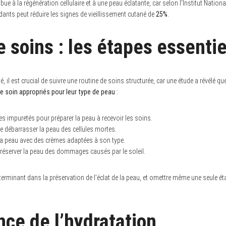
ue à la régénération cellulaire et à une peau éclatante, car selon l’Institut Nationa
dants peut réduire les signes de vieillissement cutané de
25%
.
 soins : les étapes essentie
 il est crucial de suivre une routine de soins structurée, car une étude a révélé qu
 de soin appropriés pour leur type de peau
:
les impuretés pour préparer la peau à recevoir les soins.
e débarrasser la peau des cellules mortes.
 la peau avec des crèmes adaptées à son type.
réserver la peau des dommages causés par le soleil.
erminant dans la préservation de l’éclat de la peau, et omettre même une seule ét
nce de l’hydratation