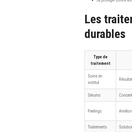
Les trait
durables
Type de
traitement
Soins en
Résulta
institut
Sérums
Concentr
Peelings
Améliore
Traitements
Solutio