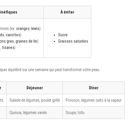
énéfiques
À éviter
amines (ex:
oranges
,
kiwis
)
rds
,
carottes
)
Sucre
ons gras
,
graines de lin
)
Graisses saturées
u
,
tisanes
)
epas équilibré sur une semaine qui peut transformer votre peau :
r
Déjeuner
Dîner
its
Salade de légumes, poulet grillé
Poisson, légumes cuits à la vapeur
Quinoa, légumes variés
Soupe, tofu