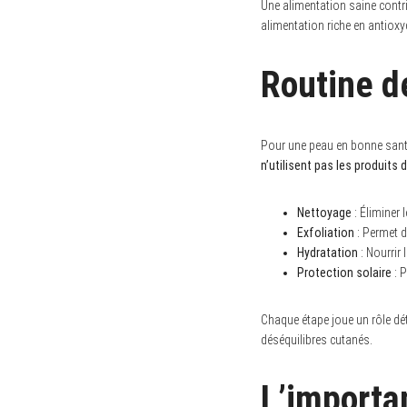
Une alimentation saine contrib
alimentation riche en antioxy
Routine de
S
e
a
r
Pour une peau en bonne santé,
c
h
n’utilisent pas les produits
f
o
r
Nettoyage
: Éliminer 
:
Exfoliation
: Permet d
Hydratation
: Nourrir
Protection solaire
: P
Chaque étape joue un rôle dét
déséquilibres cutanés.
L’importa