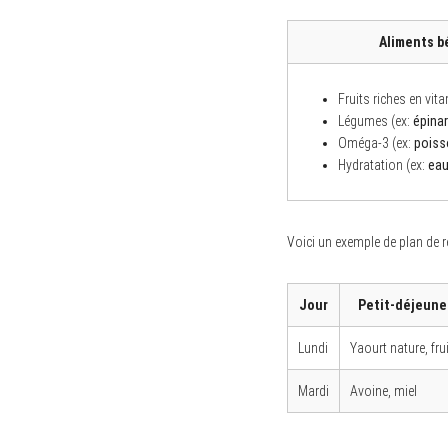
Aliments b
Fruits riches en vit
Légumes (ex:
épina
Oméga-3 (ex:
poiss
Hydratation (ex:
ea
Voici un exemple de plan de r
Jour
Petit-déjeune
Lundi
Yaourt nature, fru
Mardi
Avoine, miel