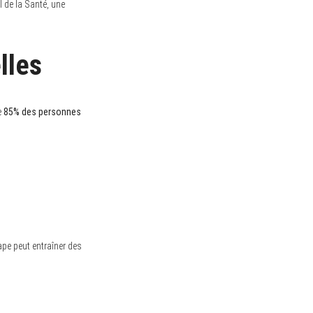
l de la Santé, une
lles
e
85% des personnes
ape peut entraîner des