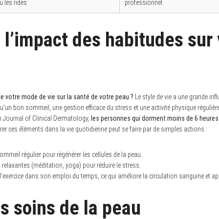
u les rides
professionnel
: l’impact des habitudes sur
 de votre mode de vie sur la santé de votre peau ?
Le style de vie a une grande infl
u’un bon sommeil, une gestion efficace du stress et une activité physique régulière 
n Journal of Clinical Dermatology,
les personnes qui dorment moins de 6 heures 
grer ces éléments dans la vie quotidienne peut se faire par de simples actions :
sommeil régulier pour régénérer les cellules de la peau.
s relaxantes (méditation, yoga) pour réduire le stress.
’exercice dans son emploi du temps, ce qui améliore la circulation sanguine et app
s soins de la peau