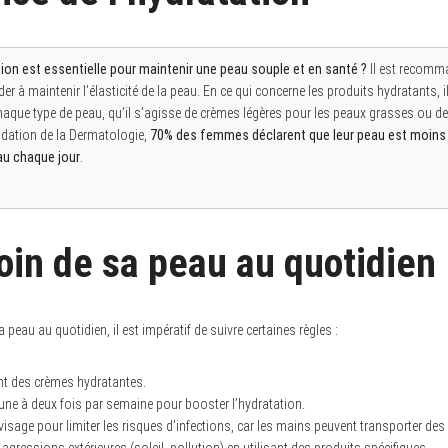
ion est essentielle pour maintenir une peau souple et en santé ?
Il est recomma
ider à maintenir l’élasticité de la peau. En ce qui concerne les produits hydratants, 
aque type de peau, qu’il s’agisse de crèmes légères pour les peaux grasses ou de
dation de la Dermatologie,
70% des femmes déclarent que leur peau est moins 
au chaque jour
.
oin de sa peau au quotidien
a peau au quotidien, il est impératif de suivre certaines règles :
nt des crèmes hydratantes.
une à deux fois par semaine pour booster l’hydratation.
visage pour limiter les risques d’infections, car les mains peuvent transporter des 
 agressions extérieures (soleil, pollution) en utilisant des produits spécifiques.