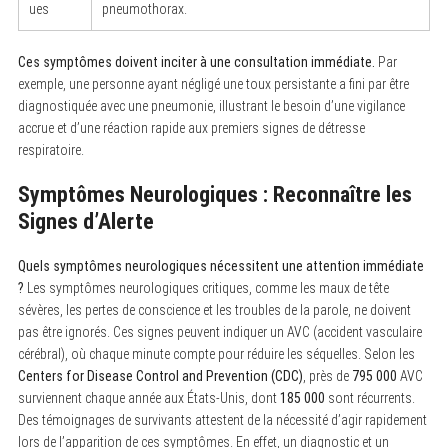
ues
pneumothorax.
Ces symptômes doivent inciter à une consultation immédiate.
Par
exemple, une personne ayant négligé une toux persistante a fini par être
S
diagnostiquée avec une pneumonie, illustrant le besoin d’une vigilance
e
accrue et d’une réaction rapide aux premiers signes de détresse
a
r
respiratoire.
c
h
Symptômes Neurologiques : Reconnaître les
f
o
Signes d’Alerte
r
:
Quels symptômes neurologiques nécessitent une attention immédiate
?
Les symptômes neurologiques critiques, comme les maux de tête
sévères, les pertes de conscience et les troubles de la parole, ne doivent
pas être ignorés. Ces signes peuvent indiquer un AVC (accident vasculaire
cérébral), où chaque minute compte pour réduire les séquelles. Selon les
Centers for Disease Control and Prevention (CDC)
, près de
795 000
AVC
surviennent chaque année aux États-Unis, dont
185 000
sont récurrents.
Des témoignages de survivants attestent de la nécessité d’agir rapidement
lors de l’apparition de ces symptômes. En effet, un diagnostic et un