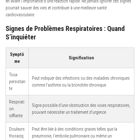
en avant l’importance d’une réaction rapide. Ne jamais ignorer ces signes
pourrait sauver des vies et contribuer à une meilleure santé
cardiovasculaire.
Signes de Problèmes Respiratoires : Quand
S’inquiéter
Symptô
Signification
me
Toux
Peut indiquer des infections ou des maladies chroniques
persistan
comme l’asthme ou la bronchite chronique.
te
Respirati
Signe possible d’une obstruction des voies respiratoires,
on
pouvant nécessiter un traitement d’urgence.
sifflante
Douleurs
Peut être liée à des conditions graves telles que la
thoraciq
pneumonie, l’embolie pulmonaire ou même un