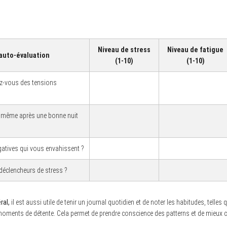
Niveau de stress
Niveau de fatigue
auto-évaluation
(1-10)
(1-10)
ez-vous des tensions
, même après une bonne nuit
atives qui vous envahissent ?
déclencheurs de stress ?
ral,
il est aussi utile de tenir un journal quotidien et de noter les habitudes, telles
 moments de détente. Cela permet de prendre conscience des patterns et de mieux ci