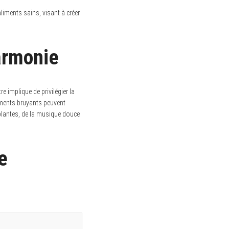
’aliments sains, visant à créer
armonie
 implique de privilégier la
ments bruyants peuvent
plantes, de la musique douce
e