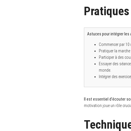
Pratiques
S
e
Astuces pour intégrer les 
a
r
Commencer par 10 m
c
Pratiquer la marche 
h
f
Participer à des cou
o
Essayer des séances
r
monde.
:
Intégrer des exercic
Il est essentiel d’écouter s
motivation joue un rôle cruci
Technique