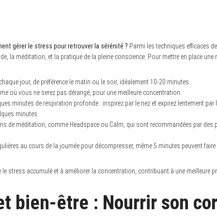
t gérer le stress pour retrouver la sérénité ?
Parmi les techniques efficaces de
de, la méditation, et la pratique de la pleine conscience. Pour mettre en place une r
aque jour, de préférence le matin ou le soir, idéalement 10-20 minutes.
lme où vous ne serez pas dérangé, pour une meilleure concentration.
 minutes de respiration profonde : inspirez par le nez et expirez lentement par la
lques minutes.
tions de méditation, comme Headspace ou Calm, qui sont recommandées par des p
ulières au cours de la journée pour décompresser, même 5 minutes peuvent faire 
e le stress accumulé et à améliorer la concentration, contribuant à une meilleure pr
et bien-être : Nourrir son co