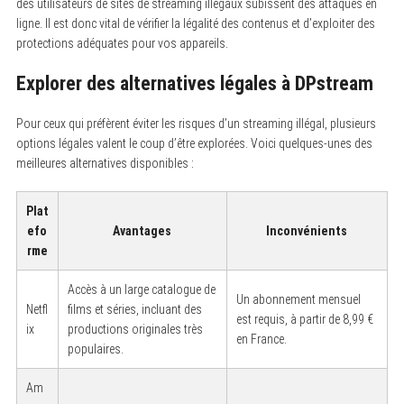
des utilisateurs de sites de streaming illégaux subissent des attaques en
c
ligne. Il est donc vital de vérifier la légalité des contenus et d’exploiter des
h
f
protections adéquates pour vos appareils.
o
r
Explorer des alternatives légales à DPstream
:
Pour ceux qui préfèrent éviter les risques d’un streaming illégal, plusieurs
options légales valent le coup d’être explorées. Voici quelques-unes des
meilleures alternatives disponibles :
Plat
efo
Avantages
Inconvénients
rme
Accès à un large catalogue de
Un abonnement mensuel
Netfl
films et séries, incluant des
est requis, à partir de 8,99 €
ix
productions originales très
en France.
populaires.
Am