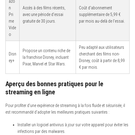
azo
n
Accès à des films récents,
Coût d’abonnement
Pri
avec une période d’essai
supplémentaire de 5,99 €
me
gratuite de 30 jours.
par mois au-delà de l’essai.
Vide
o
Peu adapté aux utilisateurs
Propose un contenu riche de
Disn
cherchant des films non-
la franchise Disney, incluant
ey+
Disney, coût à partir de 8,99
Pixar, Marvel et Star Wars.
€ par mois.
Aperçu des bonnes pratiques pour le
streaming en ligne
Pour profiter d’une expérience de streaming à la fois fluide et sécurisée, il
est recommandé d’adopter les meilleures pratiques suivantes :
Installer un logiciel antivirus à jour sur votre appareil pour éviter les
infections par des malwares.