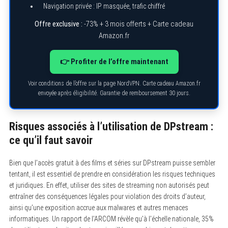
Navigation privée : IP masquée, trafic chiffré
Offre exclusive :
-73% + 3 mois offerts + Carte cadeau
Amazon.fr
👉 Profiter de l’offre maintenant
Voir conditions de l’offre sur la page NordVPN. Carte cadeau Amazon.fr
envoyée après éligibilité. Garantie de remboursement 30 jours.
Risques associés à l’utilisation de DPstream :
ce qu’il faut savoir
Bien que l’accès gratuit à des films et séries sur DPstream puisse sembler
tentant, il est essentiel de prendre en considération les risques techniques
et juridiques. En effet, utiliser des sites de streaming non autorisés peut
entraîner des conséquences légales pour violation des droits d’auteur,
S
ainsi qu’une exposition accrue aux malwares et autres menaces
e
informatiques. Un rapport de l’ARCOM révèle qu’à l’échelle nationale, 35%
a
r