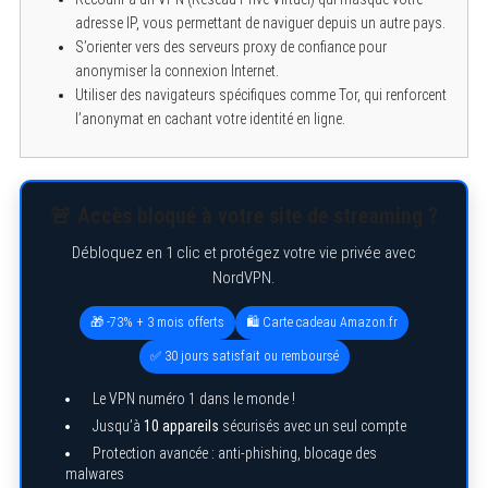
adresse IP, vous permettant de naviguer depuis un autre pays.
S’orienter vers des serveurs proxy de confiance pour
anonymiser la connexion Internet.
Utiliser des navigateurs spécifiques comme Tor, qui renforcent
l’anonymat en cachant votre identité en ligne.
🚨 Accès bloqué à votre site de streaming ?
Débloquez en 1 clic et protégez votre vie privée avec
NordVPN.
🎁 -73% + 3 mois offerts
🛍️ Carte cadeau Amazon.fr
✅ 30 jours satisfait ou remboursé
Le VPN numéro 1 dans le monde !
Jusqu’à
10 appareils
sécurisés avec un seul compte
Protection avancée : anti-phishing, blocage des
malwares