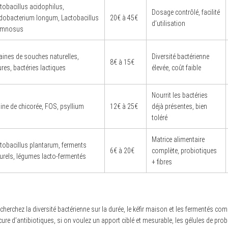
tobacillus acidophilus,
Dosage contrôlé, facilité
idobacterium longum, Lactobacillus
20€ à 45€
d’utilisation
amnosus
aines de souches naturelles,
Diversité bactérienne
8€ à 15€
ures, bactéries lactiques
élevée, coût faible
Nourrit les bactéries
line de chicorée, FOS, psyllium
12€ à 25€
déjà présentes, bien
toléré
Matrice alimentaire
tobacillus plantarum, ferments
6€ à 20€
complète, probiotiques
urels, légumes lacto-fermentés
+ fibres
 cherchez la diversité bactérienne sur la durée, le kéfir maison et les fermentés co
cure d’antibiotiques, si on voulez un apport ciblé et mesurable, les gélules de pr