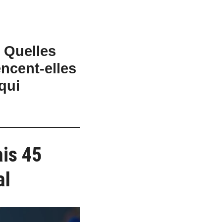
. Quelles
ncent-elles
qui
ais 45
al