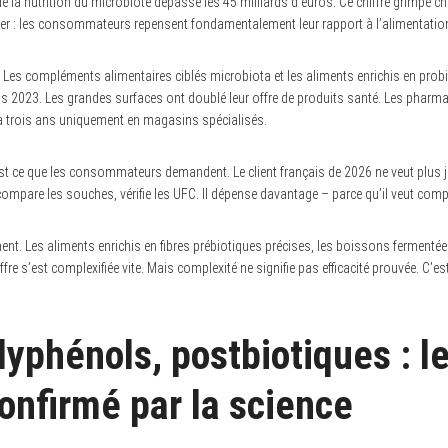
 la nutrition du microbiote dépasse les 45 milliards d’euros. Ce chiffre grimpe chaq
: les consommateurs repensent fondamentalement leur rapport à l’alimentation e
 Les compléments alimentaires ciblés microbiota et les aliments enrichis en prob
 2023. Les grandes surfaces ont doublé leur offre de produits santé. Les pharm
y a trois ans uniquement en magasins spécialisés.
est ce que les consommateurs demandent. Le client français de 2026 ne veut plus 
s, compare les souches, vérifie les UFC. Il dépense davantage – parce qu’il veut co
ent. Les aliments enrichis en fibres prébiotiques précises, les boissons fermenté
’offre s’est complexifiée vite. Mais complexité ne signifie pas efficacité prouvée. C’
lyphénols, postbiotiques : le
onfirmé par la science