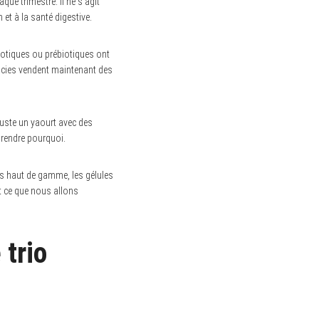
ue trimestre. Il ne s’agit
t à la santé digestive.
iotiques ou prébiotiques ont
acies vendent maintenant des
juste un yaourt avec des
mprendre pourquoi.
es haut de gamme, les gélules
est ce que nous allons
 trio