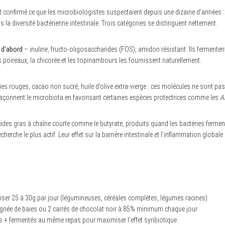
 confirmé ce que les microbiologistes suspectaient depuis une dizaine d’années : 
 la diversité bactérienne intestinale. Trois catégories se distinguent nettement.
 d’abord
– inuline, fructo-oligosaccharides (FOS), amidon résistant. Ils fermenten
es poireaux, la chicorée et les topinambours les fournissent naturellement.
es rouges, cacao non sucré, huile d’olive extra-vierge : ces molécules ne sont 
 façonnent le microbiota en favorisant certaines espèces protectrices comme les
A
ides gras à chaîne courte comme le butyrate, produits quand les bactéries fermente
herche le plus actif. Leur effet sur la barrière intestinale et l’inflammation globa
 viser 25 à 30g par jour (légumineuses, céréales complètes, légumes racines)
ignée de baies ou 2 carrés de chocolat noir à 85% minimum chaque jour
s + fermentés au même repas pour maximiser l’effet synbiotique