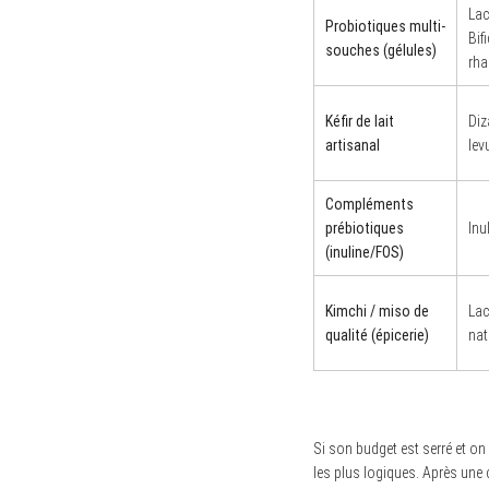
Lac
Probiotiques multi-
Bif
souches (gélules)
rh
Kéfir de lait
Diz
artisanal
lev
Compléments
prébiotiques
Inu
(inuline/FOS)
Kimchi / miso de
Lac
qualité (épicerie)
nat
Si son budget est serré et on
les plus logiques. Après une 