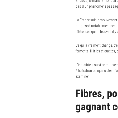
En 2026, le marché mondial de
pas d’un phénomène passager 
La France suit le mouvement.
progressé notablement depuis
références qu’on trouvait il 
Ce qui a vraiment changé, c’
ferments. Il lit les étiquette
L’industrie a suivi ce mouvem
à libération colique ciblée : l
examiner.
Fibres, po
gagnant c