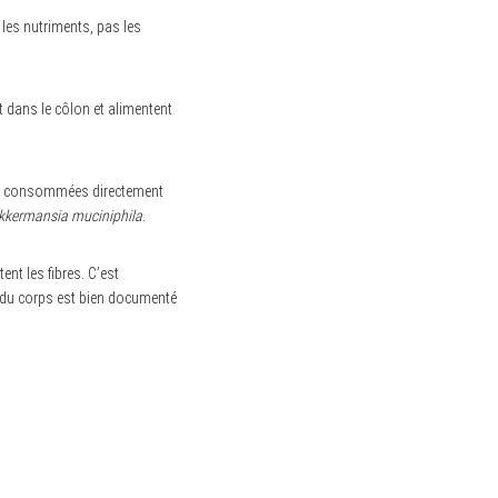
les nutriments, pas les
t dans le côlon et alimentent
pas consommées directement
kkermansia muciniphila
.
nt les fibres. C’est
le du corps est bien documenté