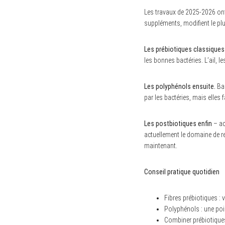
Les travaux de 2025-2026 ont
suppléments, modifient le plus
S
Les prébiotiques classiques
e
les bonnes bactéries. L’ail, l
a
r
c
Les polyphénols ensuite.
Bai
h
f
par les bactéries, mais elles
o
r
:
Les postbiotiques enfin
– ac
actuellement le domaine de rec
maintenant.
Conseil pratique quotidien
Fibres prébiotiques :
Polyphénols : une po
Combiner prébiotique