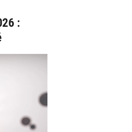
026 :
é