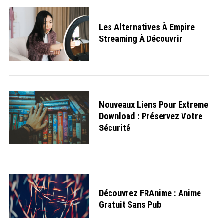
Les Alternatives À Empire
S
e
Streaming À Découvrir
a
r
c
h
f
o
r
:
Nouveaux Liens Pour Extreme
Download : Préservez Votre
Sécurité
Découvrez FRAnime : Anime
Gratuit Sans Pub