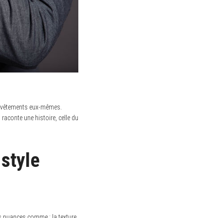
les vêtements eux-mêmes.
l raconte une histoire, celle du
 style
es nuances comme : la texture