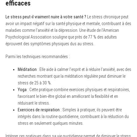
efficaces
c
h
f
o
Le stress peut-il vraiment nuire à votre santé ?
Le stress chronique peut
r
avoir un impact négatif sur la santé physique et mentale, contribuant à des
:
maladies comme l’anxiété et la dépression. Une étude de l’American
Psychological Association souligne que près de 77 % des adultes
éprouvent des symptômes physiques dus au stress.
Parmi les techniques recommandées :
Méditation
: Elle aide à calmer l’esprit et à réduire l’anxiété, avec des
recherches montrant que la méditation régulière peut diminuer le
stress de 25 à 30 %.
Yoga
: Cette pratique combine exercices physiques et respiratoires,
favorisant le bien-être global en améliorant la flexibilité et en
réduisant le stress.
Exercices de respiration
: Simples à pratiquer, ils peuvent être
intégrés dans la routine quotidienne, contribuant à la réduction du
stress en seulement quelques minutes.
Intégrer ces pratiques dans sa vie quotidienne permet de diminuer le stress