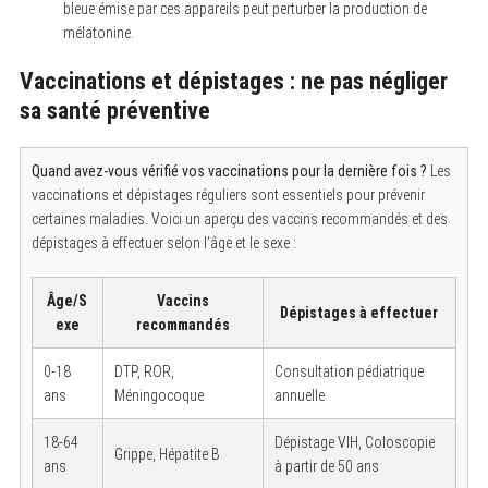
bleue émise par ces appareils peut perturber la production de
mélatonine.
Vaccinations et dépistages : ne pas négliger
sa santé préventive
Quand avez-vous vérifié vos vaccinations pour la dernière fois ?
Les
vaccinations et dépistages réguliers sont essentiels pour prévenir
certaines maladies. Voici un aperçu des vaccins recommandés et des
dépistages à effectuer selon l’âge et le sexe :
Âge/S
Vaccins
Dépistages à effectuer
exe
recommandés
0-18
DTP, ROR,
Consultation pédiatrique
ans
Méningocoque
annuelle
18-64
Dépistage VIH, Coloscopie
Grippe, Hépatite B
ans
à partir de 50 ans