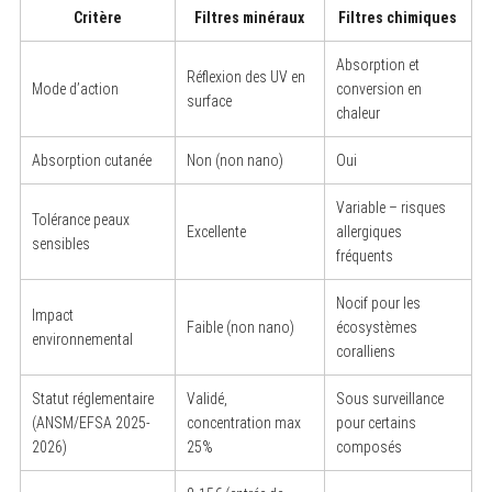
Critère
Filtres minéraux
Filtres chimiques
Absorption et
Réflexion des UV en
Mode d’action
conversion en
surface
S
chaleur
e
a
r
Absorption cutanée
Non (non nano)
Oui
c
h
f
Variable – risques
Tolérance peaux
o
Excellente
allergiques
r
sensibles
fréquents
:
Nocif pour les
Impact
Faible (non nano)
écosystèmes
environnemental
coralliens
Statut réglementaire
Validé,
Sous surveillance
(ANSM/EFSA 2025-
concentration max
pour certains
2026)
25%
composés