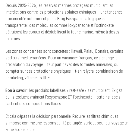
Depuis 2025-2026, les réserves marines protégées multiplient les
interdictions contre les protections solaires chimiques – une tendance
documentée notamment par le Blog Easypara. La logique est
transparente : des molécules comme l’oxybenzone et l’octinoxate
détruisent les coraux et déstabilisent la faune marine, même à doses
minimes.
Les zones concernées sont concrètes : Hawaii, Palau, Bonaire, certains
secteurs méditerranéens. Pour un vacancier français, cela change la
préparation du voyage. Il faut partir avec des formules minérales, ou
compter sur des protections physiques – t-shirt lycra, combinaison de
snorkeling, vêtements UPF.
Bon à savoir :
les produits labellisés « reef-safe » se multiplient. Exigez
qu’ils excluent vraiment l’oxybenzone ET l’octinoxate – certains labels
cachent des compositions floues.
Et cela dépasse la décision personnelle. Réduire les filtres chimiques
s’impose comme une responsabilité partagée, surtout pour qui voyage en
zone écosensible.