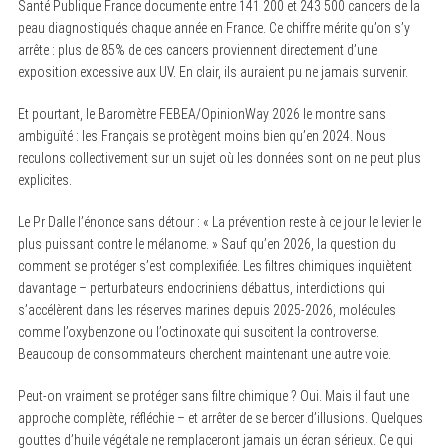
Santé Publique France documente entre 141 200 et 243 500 cancers de la
peau diagnostiqués chaque année en France. Ce chiffre mérite qu’on s’y
arrête : plus de 85% de ces cancers proviennent directement d’une
exposition excessive aux UV. En clair, ils auraient pu ne jamais survenir.
Et pourtant, le Baromètre FEBEA/OpinionWay 2026 le montre sans
ambiguïté : les Français se protègent moins bien qu’en 2024. Nous
reculons collectivement sur un sujet où les données sont on ne peut plus
explicites.
Le Pr Dalle l’énonce sans détour : « La prévention reste à ce jour le levier le
plus puissant contre le mélanome. » Sauf qu’en 2026, la question du
comment se protéger s’est complexifiée. Les filtres chimiques inquiètent
davantage – perturbateurs endocriniens débattus, interdictions qui
s’accélèrent dans les réserves marines depuis 2025-2026, molécules
comme l’oxybenzone ou l’octinoxate qui suscitent la controverse.
Beaucoup de consommateurs cherchent maintenant une autre voie.
Peut-on vraiment se protéger sans filtre chimique ? Oui. Mais il faut une
approche complète, réfléchie – et arrêter de se bercer d’illusions. Quelques
gouttes d’huile végétale ne remplaceront jamais un écran sérieux. Ce qui