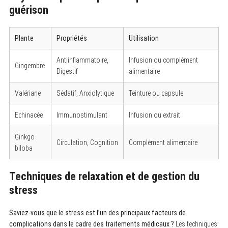
guérison
Plante
Propriétés
Utilisation
Antiinflammatoire,
Infusion ou complément
Gingembre
Digestif
alimentaire
S
e
Valériane
Sédatif, Anxiolytique
Teinture ou capsule
a
r
c
Echinacée
Immunostimulant
Infusion ou extrait
h
f
Ginkgo
o
Circulation, Cognition
Complément alimentaire
r
biloba
:
Techniques de relaxation et de gestion du
stress
Saviez-vous que le stress est l’un des principaux facteurs de
complications dans le cadre des traitements médicaux ?
Les techniques