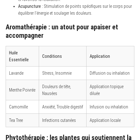
Acupuncture :
Stimulation de points spécifiques sur le corps pour
équilibrer l’énergie et soulager les douleurs.
Aromathérapie : un atout pour apaiser et
accompagner
Huile
Conditions
Application
Essentielle
Lavande
Stress, Insomnie
Diffusion ou inhalation
Douleurs de tête,
Application topique
Menthe Poivrée
Nausées
diluée
Camomille
Anxiété, Trouble digestif
Infusion ou inhalation
Tea Tree
Infections cutanées
Application locale
Phytothérapie : les plantes qui soutiennent la