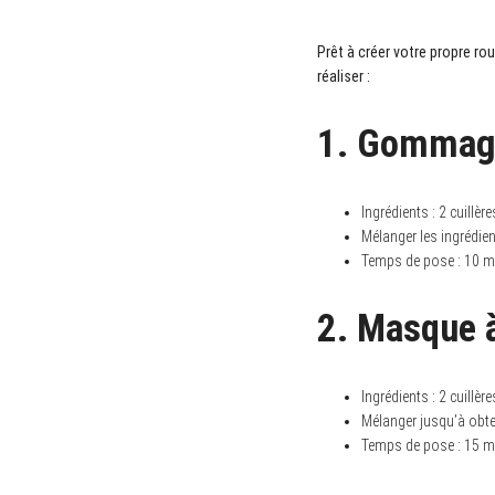
a
r
c
Prêt à créer votre propre ro
h
f
réaliser :
o
r
:
1. Gommage
Ingrédients : 2 cuillèr
Mélanger les ingrédie
Temps de pose : 10 min
2. Masque à
Ingrédients : 2 cuillère
Mélanger jusqu’à obten
Temps de pose : 15 min