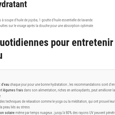
ydratant
es à soupe d’huile de jojoba, 1 goutte d’huile essentielle de lavande.
uttes sur le visage après la douche pour une absorption optimale.
uotidiennes pour entretenir 
u
 d’eau
chaque jour pour une bonne hydratation ; les recommandations sont d’envir
 et légumes frais
dans son alimentation, riches en antioxydants, peut améliorer la
.
des techniques de relaxation comme le yoga ou la méditation, qui ont prouvé leur e
 peau liés au stress.
on solaire
même par temps nuageux ; jusqu’à 80% des rayons UV peuvent pénétrer