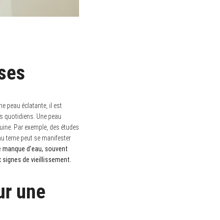
ases
e peau éclatante, il est
ns quotidiens. Une peau
guine. Par exemple, des études
au terne peut se manifester
e manque d’eau, souvent
 signes de vieillissement.
ur une