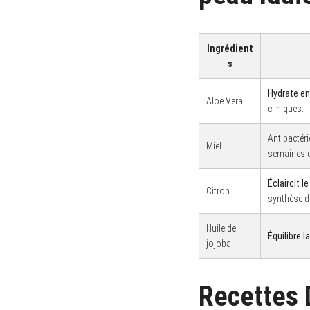
Ingrédient
s
Hydrate e
Aloe Vera
cliniques.
Antibactéri
Miel
semaines d
Éclaircit le
Citron
synthèse d
Huile de
Équilibre 
jojoba
Recettes 
S
e