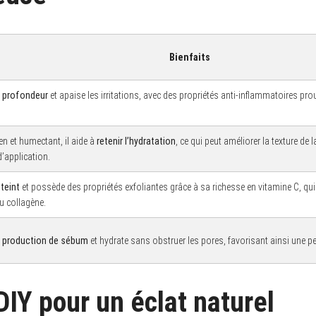
Bienfaits
n profondeur
et apaise les irritations, avec des propriétés anti-inflammatoires pr
en et humectant, il aide à
retenir l’hydratation
, ce qui peut améliorer la texture de
’application.
 teint
et possède des propriétés exfoliantes grâce à sa richesse en vitamine C, qui 
u collagène.
la production de sébum
et hydrate sans obstruer les pores, favorisant ainsi une p
DIY pour un éclat naturel