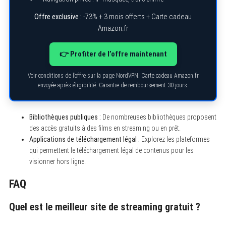
Offre exclusive :
-73% + 3 mois offerts + Carte cadeau
Amazon.fr
👉 Profiter de l’offre maintenant
Voir conditions de l’offre sur la page NordVPN. Carte cadeau Amazon.fr
envoyée après éligibilité. Garantie de remboursement 30 jours.
Bibliothèques publiques :
De nombreuses bibliothèques proposent
des accès gratuits à des films en streaming ou en prêt.
Applications de téléchargement légal :
Explorez les plateformes
qui permettent le téléchargement légal de contenus pour les
visionner hors ligne.
FAQ
Quel est le meilleur site de streaming gratuit ?