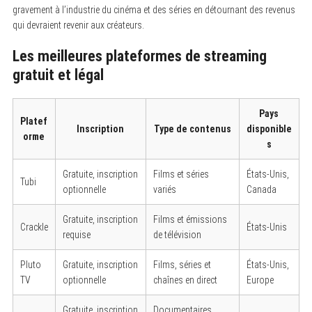
gravement à l’industrie du cinéma et des séries en détournant des revenus
qui devraient revenir aux créateurs.
Les meilleures plateformes de streaming
gratuit et légal
Pays
Platef
Inscription
Type de contenus
disponible
orme
s
Gratuite, inscription
Films et séries
États-Unis,
Tubi
optionnelle
variés
Canada
Gratuite, inscription
Films et émissions
Crackle
États-Unis
requise
de télévision
Pluto
Gratuite, inscription
Films, séries et
États-Unis,
TV
optionnelle
chaînes en direct
Europe
Gratuite, inscription
Documentaires,