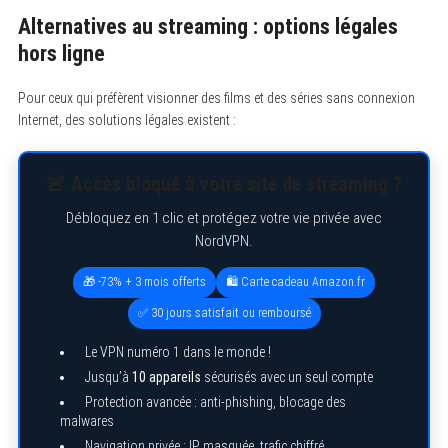
S
e
Alternatives au streaming : options légales
a
hors ligne
r
c
h
Pour ceux qui préfèrent visionner des films et des séries sans connexion
f
o
Internet, des solutions légales existent :
r
:
🚨 Accès bloqué à votre site de streaming ?
Débloquez en 1 clic et protégez votre vie privée avec
NordVPN.
🎁 -73% + 3 mois offerts
🛍️ Carte cadeau Amazon.fr
✅ 30 jours satisfait ou remboursé
Le VPN numéro 1 dans le monde !
Jusqu’à
10 appareils
sécurisés avec un seul compte
Protection avancée : anti-phishing, blocage des
malwares
Navigation privée : IP masquée, trafic chiffré