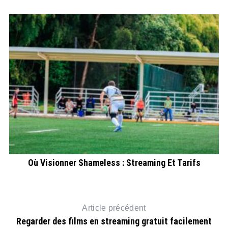
F
Où Visionner Shameless : Streaming Et Tarifs
Article précédent
Regarder des films en streaming gratuit facilement