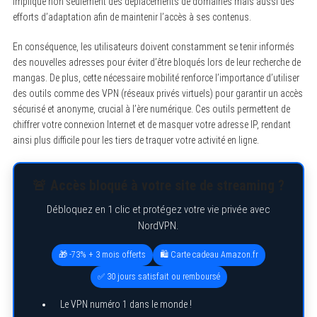
implique non seulement des déplacements de domaines mais aussi des
efforts d’adaptation afin de maintenir l’accès à ses contenus.
En conséquence, les utilisateurs doivent constamment se tenir informés
des nouvelles adresses pour éviter d’être bloqués lors de leur recherche de
mangas. De plus, cette nécessaire mobilité renforce l’importance d’utiliser
des outils comme des VPN (réseaux privés virtuels) pour garantir un accès
sécurisé et anonyme, crucial à l’ère numérique. Ces outils permettent de
chiffrer votre connexion Internet et de masquer votre adresse IP, rendant
ainsi plus difficile pour les tiers de traquer votre activité en ligne.
🚨 Accès bloqué à votre site de streaming ?
Débloquez en 1 clic et protégez votre vie privée avec
NordVPN.
🎁 -73% + 3 mois offerts
🛍️ Carte cadeau Amazon.fr
✅ 30 jours satisfait ou remboursé
Le VPN numéro 1 dans le monde !