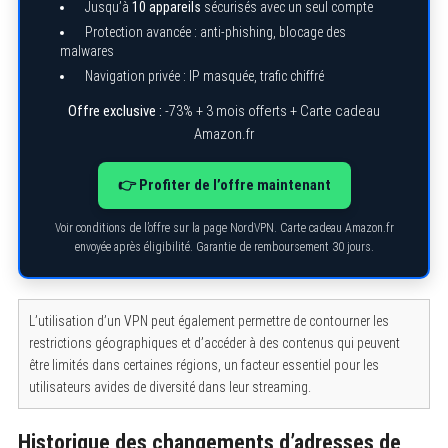
Jusqu’à
10 appareils
sécurisés avec un seul compte
Protection avancée : anti-phishing, blocage des
malwares
Navigation privée : IP masquée, trafic chiffré
Offre exclusive :
-73% + 3 mois offerts + Carte cadeau
Amazon.fr
👉 Profiter de l’offre maintenant
Voir conditions de l’offre sur la page NordVPN. Carte cadeau Amazon.fr
envoyée après éligibilité. Garantie de remboursement 30 jours.
L’utilisation d’un VPN peut également permettre de contourner les
restrictions géographiques et d’accéder à des contenus qui peuvent
être limités dans certaines régions, un facteur essentiel pour les
utilisateurs avides de diversité dans leur streaming.
Historique des changements d’adresses de