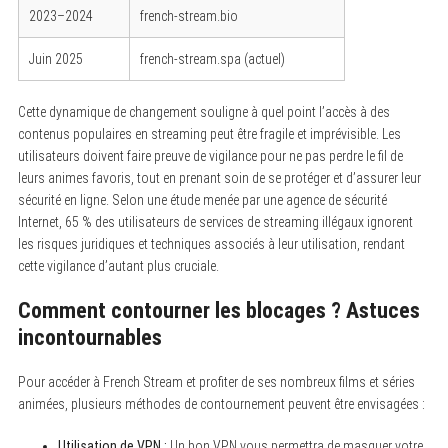
2023–2024
french-stream.bio
Juin 2025
french-stream.spa (actuel)
Cette dynamique de changement souligne à quel point l’accès à des
contenus populaires en streaming peut être fragile et imprévisible. Les
utilisateurs doivent faire preuve de vigilance pour ne pas perdre le fil de
leurs animes favoris, tout en prenant soin de se protéger et d’assurer leur
sécurité en ligne. Selon une étude menée par une agence de sécurité
S
Internet, 65 % des utilisateurs de services de streaming illégaux ignorent
e
les risques juridiques et techniques associés à leur utilisation, rendant
a
cette vigilance d’autant plus cruciale.
r
c
h
Comment contourner les blocages ? Astuces
f
o
incontournables
r
:
Pour accéder à French Stream et profiter de ses nombreux films et séries
animées, plusieurs méthodes de contournement peuvent être envisagées :
Utilisation de VPN :
Un bon VPN vous permettra de masquer votre