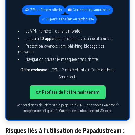
🎁 -73% + 3 mois offerts
🛍️ Carte cadeau Amazon.fr
✅ 30 jours satisfait ou remboursé
Le VPN numéro 1 dans le monde !
Jusqu’à
10 appareils
sécurisés avec un seul compte
Protection avancée : anti-phishing, blocage des
malwares
Navigation privée : IP masquée, trafic chiffré
Offre exclusive :
-73% + 3 mois offerts + Carte cadeau
S
Amazon.fr
e
a
r
👉 Profiter de l’offre maintenant
c
h
f
Voir conditions de l’offre sur la page NordVPN. Carte cadeau Amazon.fr
o
envoyée après éligibilité. Garantie de remboursement 30 jours.
r
:
Risques liés à l’utilisation de Papadustream :