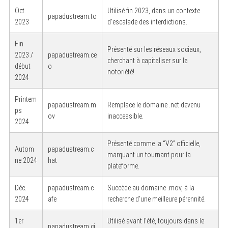
Oct.
Utilisé fin 2023, dans un contexte
papadustream.to
2023
d’escalade des interdictions.
Fin
Présenté sur les réseaux sociaux,
2023 /
papadustream.ce
cherchant à capitaliser sur la
début
o
notoriété!
2024
Printem
papadustream.m
Remplace le domaine .net devenu
ps
ov
inaccessible.
2024
Présenté comme la “V2” officielle,
Autom
papadustream.c
marquant un tournant pour la
ne 2024
hat
plateforme.
Déc.
papadustream.c
Succède au domaine .mov, à la
2024
afe
recherche d’une meilleure pérennité.
1er
Utilisé avant l’été, toujours dans le
papadustream.ci