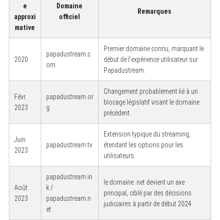
e
Domaine
Remarques
approxi
officiel
mative
Premier domaine connu, marquant le
papadustream.c
2020
début de l’expérience utilisateur sur
om
Papadustream.
Changement probablement lié à un
Févr.
papadustream.or
blocage législatif visant le domaine
2023
g
précédent.
Extension typique du streaming,
Juin
papadustream.tv
étendant les options pour les
2023
utilisateurs.
papadustream.in
le domaine .net devient un axe
Août
k /
principal, ciblé par des décisions
2023
papadustream.n
judiciaires à partir de début 2024.
et