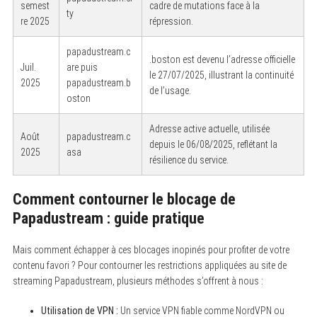
semest
cadre de mutations face à la
ty
re 2025
répression.
papadustream.c
.boston est devenu l’adresse officielle
Juil.
are puis
le 27/07/2025, illustrant la continuité
2025
papadustream.b
de l’usage.
oston
Adresse active actuelle, utilisée
Août
papadustream.c
depuis le 06/08/2025, reflétant la
2025
asa
résilience du service.
Comment contourner le blocage de
Papadustream : guide pratique
Mais comment échapper à ces blocages inopinés pour profiter de votre
contenu favori ? Pour contourner les restrictions appliquées au site de
streaming Papadustream, plusieurs méthodes s’offrent à nous :
Utilisation de VPN :
Un service VPN fiable comme NordVPN ou