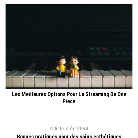
9
Les Meilleures Options Pour Le Streaming De One
Piece
Article précédent
Bonnes pratiques pour des soins esthétiques