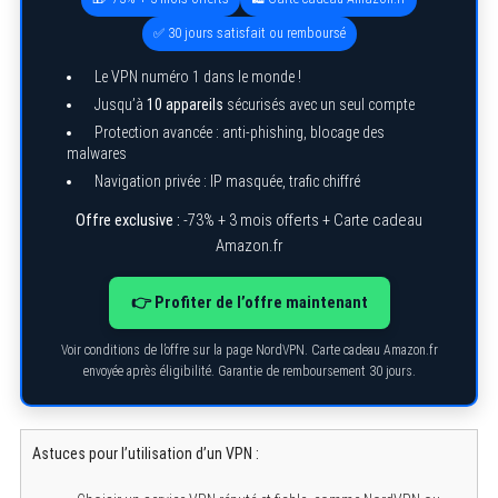
✅ 30 jours satisfait ou remboursé
Le VPN numéro 1 dans le monde !
Jusqu’à
10 appareils
sécurisés avec un seul compte
Protection avancée : anti-phishing, blocage des
malwares
Navigation privée : IP masquée, trafic chiffré
Offre exclusive :
-73% + 3 mois offerts + Carte cadeau
Amazon.fr
👉 Profiter de l’offre maintenant
Voir conditions de l’offre sur la page NordVPN. Carte cadeau Amazon.fr
envoyée après éligibilité. Garantie de remboursement 30 jours.
Astuces pour l’utilisation d’un VPN :