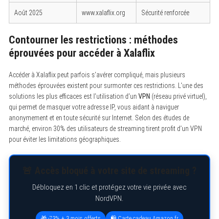
Août 2025
www.xalaflix.org
Sécurité renforcée
Contourner les restrictions : méthodes
éprouvées pour accéder à Xalaflix
Accéder à Xalaflix peut parfois s’avérer compliqué, mais plusieurs
méthodes éprouvées existent pour surmonter ces restrictions. L’une des
S
solutions les plus efficaces est l’utilisation d’un
VPN
(réseau privé virtuel),
e
qui permet de masquer votre adresse IP, vous aidant à naviguer
a
r
anonymement et en toute sécurité sur Internet. Selon des études de
c
marché, environ 30% des utilisateurs de streaming tirent profit d’un VPN
h
pour éviter les limitations géographiques.
f
o
r
:
🚨 Accès bloqué à votre site de streaming ?
Débloquez en 1 clic et protégez votre vie privée avec
NordVPN.
🎁 -73% + 3 mois offerts
🛍️ Carte cadeau Amazon.fr