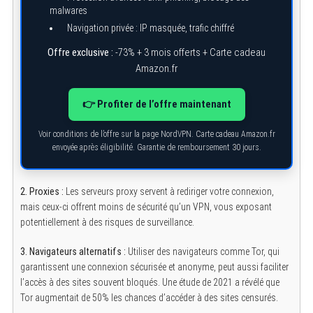
malwares
Navigation privée : IP masquée, trafic chiffré
Offre exclusive :
-73% + 3 mois offerts + Carte cadeau
Amazon.fr
👉 Profiter de l’offre maintenant
Voir conditions de l’offre sur la page NordVPN. Carte cadeau Amazon.fr
envoyée après éligibilité. Garantie de remboursement 30 jours.
2. Proxies :
Les serveurs proxy servent à rediriger votre connexion,
mais ceux-ci offrent moins de sécurité qu’un VPN, vous exposant
potentiellement à des risques de surveillance.
3. Navigateurs alternatifs :
Utiliser des navigateurs comme Tor, qui
garantissent une connexion sécurisée et anonyme, peut aussi faciliter
l’accès à des sites souvent bloqués. Une étude de 2021 a révélé que
Tor augmentait de 50% les chances d’accéder à des sites censurés.