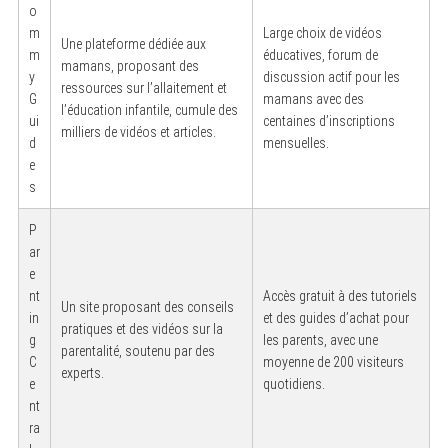
o
m
Large choix de vidéos
Une plateforme dédiée aux
m
éducatives, forum de
mamans, proposant des
y
discussion actif pour les
ressources sur l’allaitement et
G
mamans avec des
l’éducation infantile, cumule des
ui
centaines d’inscriptions
milliers de vidéos et articles.
d
mensuelles.
e
s
P
ar
e
nt
Accès gratuit à des tutoriels
Un site proposant des conseils
in
et des guides d’achat pour
pratiques et des vidéos sur la
g
les parents, avec une
parentalité, soutenu par des
C
moyenne de 200 visiteurs
experts.
e
quotidiens.
nt
ra