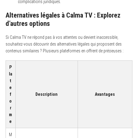
complications juridiques.
Alternatives légales à Calma TV : Explorez
d’autres options
Si Calma TV ne répond pas à vos attentes ou devient inaccessible,
souhaitez-vous découvrir des alternatives légales qui proposent des
contenus similaires ? Plusieurs plateformes en offrent de précieuses :
P
la
t
e
f
Description
Avantages
o
r
m
e
M