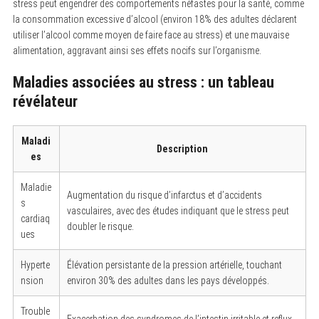
stress peut engendrer des comportements néfastes pour la santé, comme
la consommation excessive d’alcool (environ 18% des adultes déclarent
utiliser l’alcool comme moyen de faire face au stress) et une mauvaise
alimentation, aggravant ainsi ses effets nocifs sur l’organisme.
Maladies associées au stress : un tableau
révélateur
Maladi
Description
es
Maladie
S
Augmentation du risque d’infarctus et d’accidents
e
s
vasculaires, avec des études indiquant que le stress peut
a
cardiaq
r
doubler le risque.
ues
c
h
f
Hyperte
Élévation persistante de la pression artérielle, touchant
o
nsion
environ 30% des adultes dans les pays développés.
r
:
Trouble
Exacerbation des syndromes de l’intestin irritable et reflux