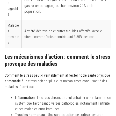
s
gastro-œsophagien, touchant environ 20% de la
digestif
population.
s
Maladie
s
Anxiété, dépression et autres troubles affectifs, avec le
mentale
stress comme facteur contribuant à 50% des cas.
s
Les mécanismes d’action : comment le stress
provoque des maladies
Comment le stress peut-il véritablement affecter notre santé physique
et mentale ?
Le stress agit par plusieurs mécanismes conduisant à des
maladies. Parmi eux :
Inflammation
: Le stress chronique peut entraîner une inflammation
systémique, favorisant diverses pathologies, notamment l’arthrite
et des maladies auto-immunes.
Troubles hormonaux
: Une surproduction de cortisol perturbe