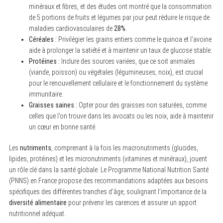
minéraux et fibres, et des études ont montré que la consommation
de 5 portions de fruits et légumes par jour peut réduire le risque de
maladies cardiovasculaires de
28%
.
Céréales :
Privilégier les grains entiers comme le quinoa et l’avoine
aide à prolonger la satiété et à maintenir un taux de glucose stable.
Protéines :
Inclure des sources variées, que ce soit animales
(viande, poisson) ou végétales (légumineuses, noix), est crucial
pour le renouvellement cellulaire et le fonctionnement du système
immunitaire.
Graisses saines :
Opter pour des graisses non saturées, comme
celles que l’on trouve dans les avocats ou les noix, aide à maintenir
un cœur en bonne santé.
Les
nutriments
, comprenant à la fois les macronutriments (glucides,
lipides, protéines) et les micronutriments (vitamines et minéraux), jouent
un rôle clé dans la santé globale. Le Programme National Nutrition Santé
(PNNS) en France propose des recommandations adaptées aux besoins
spécifiques des différentes tranches d’âge, soulignant l’importance de la
diversité alimentaire
pour prévenir les carences et assurer un apport
nutritionnel adéquat.