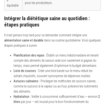
e
pour les producteurs.
r
équitable
c
h
f
Intégrer la diététique saine au quotidien :
o
r
étapes pratiques
:
Il n’est jamais trop tard pour se demander comment intégrer une
alimentation saine et durable
dans sa routine quotidienne. Voici quelques
étapes pratiques à suivre :
Planification des repas :
Établir un menu hebdomadaire en tenant
compte des aliments de saison aide non seulement à gagner du
temps, mais permet également d’optimiser le budget alimentaire.
Liste de courses :
Créer une liste basée sur le menu réduit les
achats impulsifs, souvent synonymes de dépenses inutiles.
Astuces culinaires :
Privilégier les méthodes de cuisson saines,
comme la cuisson à la vapeur ou au four, préserve les nutriments
des aliments.
Hydratation :
Veiller à consommer suffisamment d’eau — environ
2
litres
par jour — est crucial pour le bon fonctionnement du