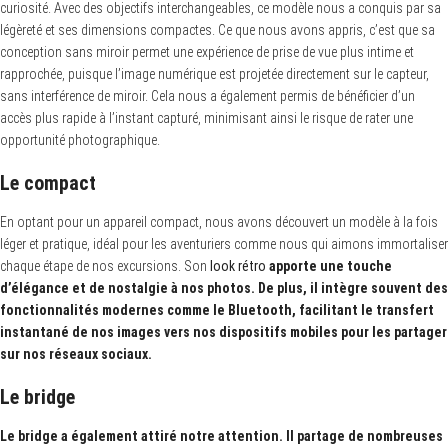
curiosité. Avec des objectifs interchangeables, ce modèle nous a conquis par sa
légèreté et ses dimensions compactes. Ce que nous avons appris, c’est que sa
conception sans miroir permet une expérience de prise de vue plus intime et
rapprochée, puisque l’image numérique est projetée directement sur le capteur,
sans interférence de miroir. Cela nous a également permis de bénéficier d’un
accès plus rapide à l’instant capturé, minimisant ainsi le risque de rater une
S
opportunité photographique.
e
a
r
Le compact
c
h
En optant pour un appareil compact, nous avons découvert un modèle à la fois
f
o
léger et pratique, idéal pour les aventuriers comme nous qui aimons immortaliser
r
chaque étape de nos excursions. Son
look rétro
apporte une touche
:
d’élégance et de nostalgie à nos photos. De plus, il intègre souvent des
fonctionnalités modernes comme le Bluetooth, facilitant le transfert
instantané de nos images vers nos dispositifs mobiles pour les partager
sur nos réseaux sociaux.
Le bridge
Le bridge a également attiré notre attention. Il partage de nombreuses