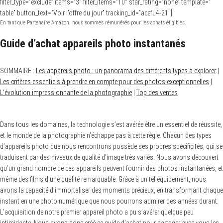
filter_type=”exclude” items=”3″ filter_items=”10″ star_rating=”none” template=”
table” button_text=”Voir l’offre du jour” tracking_id=”acefu4-21″]
En tant que Partenaire Amazon, nous sommes rémunérés pour les achats éligibles.
Guide d’achat appareils photo instantanés
SOMMAIRE :
Les appareils photo : un panorama des différents types à explorer
|
Les critères essentiels à prendre en compte pour des photos exceptionnelles
|
L’évolution impressionnante de la photographie
|
Top des ventes
Dans tous les domaines, la technologie s’est avérée être un essentiel de réussite,
et le monde de la photographie n’échappe pas à cette règle. Chacun des types
d’appareils photo que nous rencontrons possède ses propres spécificités, qui se
traduisent par des niveaux de qualité d’image très variés. Nous avons découvert
qu’un grand nombre de ces appareils peuvent fournir des photos instantanées, et
même des films d’une qualité remarquable. Grâce à un tel équipement, nous
avons la capacité d’immortaliser des moments précieux, en transformant chaque
instant en une photo numérique que nous pourrons admirer des années durant.
L’acquisition de notre premier appareil photo a pu s’avérer quelque peu