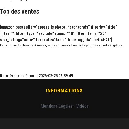
Top des ventes
[amazon bestseller=”appareils photo instantanés” filterby=”title”
filter=”” filter_type=”exclude” items=”10″ filter_items=”20″
star_rating=”none” template=”table” tracking_id=”acefu4-21″]
En tant que Partenaire Amazon, nous sommes rémunérés pour les achats éligibles.
Dernière mise à jour : 2026-02-25 06:39:49
INFORMATIONS
Mentions Légales
-
Vidéos